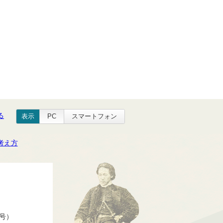
る
表示
PC
スマートフォン
考え方
番号）