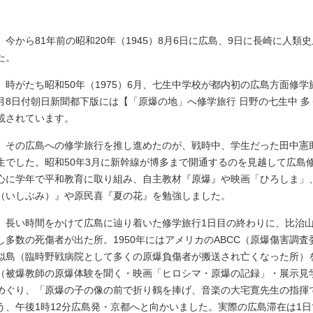
今から81年前の昭和20年（1945）8月6日に広島、9日に長崎に人
た。
時がたち昭和50年（1975）6月、七生中学校が都内初の広島方面修学
月8日付朝日新聞都下版には【「原爆の地」へ修学旅行 日野の七生中 
載されています。
その広島への修学旅行を推し進めたのが、戦時中、学生だった田中憲
生でした。昭和50年3月に新幹線が博多まで開通するのを見越して広島
心に学年で平和教育に取り組み、自主教材『原爆』や映画「ひろしま」
（いしぶみ）』や原民喜『夏の花』を勉強しました。
長い時間をかけて広島に辿り着いた修学旅行1日目の終わりに、比治山
し多数の死傷者が出た所。1950年にはアメリカのABCC（原爆傷害調
似島（臨時野戦病院として多くの原爆負傷者が搬送され亡くなった所）
（被爆教師の原爆体験を聞く・映画「ヒロシマ・原爆の記録」・展示見
めぐり、「原爆の子の像の前で折り鶴を捧げ、音楽の大宅寛先生の指揮
う、午後1時12分広島発・京都へと向かいました。実際の広島滞在は1