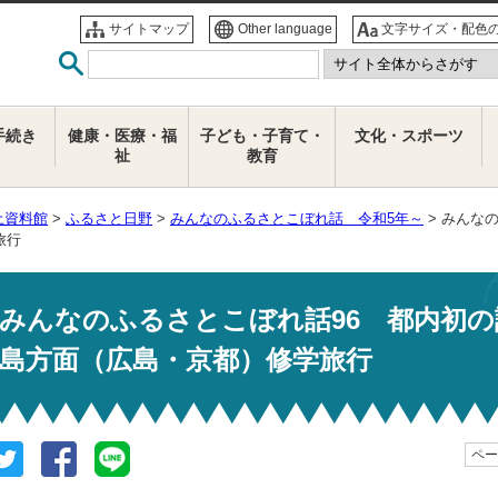
サイトマップ
Other language
文字サイズ・配色
手続き
健康・医療・福
子ども・子育て・
文化・スポーツ
祉
教育
土資料館
>
ふるさと日野
>
みんなのふるさとこぼれ話 令和5年～
> みんな
旅行
みんなのふるさとこぼれ話96 都内初
島方面（広島・京都）修学旅行
ページ