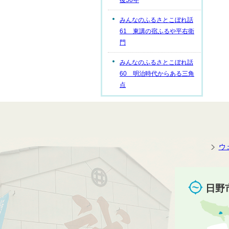
後50年
みんなのふるさとこぼれ話
61 東講の宿ふるや平右衛
門
みんなのふるさとこぼれ話
60 明治時代からある三角
点
ウ
日野