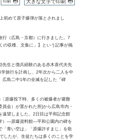
大きな文字で印刷
印刷
類史上初めて原子爆弾が落とされまし
旅行（広島・京都）に行きました。7
多くの収穫、文集に」】という記事が掲
助先生と徴兵経験のある赤木喜代夫先
修学旅行を計画し、2年次から二人を中
、広島二中1年の全滅を記した『碑
〔原爆投下時、多くの被爆者が避難
査委員会）が置かれた所]から広島市内・
を遠望しました。2日目は平和記念館
学）―原爆資料館―平和公園内の碑を
で「青い空は」「原爆許すまじ」を歌
日でしたが、生徒たちは多くのことを学