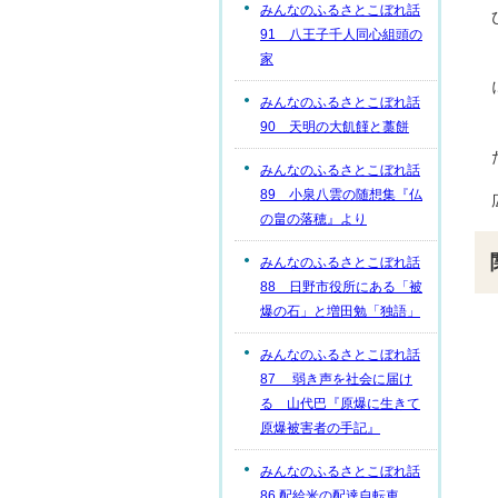
みんなのふるさとこぼれ話
91 八王子千人同心組頭の
家
みんなのふるさとこぼれ話
90 天明の大飢饉と藁餅
みんなのふるさとこぼれ話
89 小泉八雲の随想集『仏
の畠の落穂』より
みんなのふるさとこぼれ話
88 日野市役所にある「被
爆の石」と増田勉「独語」
みんなのふるさとこぼれ話
87 弱き声を社会に届け
る 山代巴『原爆に生きて
原爆被害者の手記』
みんなのふるさとこぼれ話
86 配給米の配達自転車