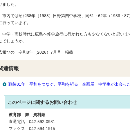
びました。
市内では昭和58年（1983）日野第四中学校、同61・62年（1986・
に行っています。
中学・高校時代に広島へ修学旅行に行かれた方も少なくないと思いま
たでしょうか。
広報ひの 令和8年（2026）7月号 掲載
関連情報
戦後81年 平和をつなぐ、平和を祈る 企画展 中学生が出会っ
このページに関する
お問い合わせ
教育部
郷土資料館
直通電話：042-592-0981
ファクス：042-594-1915