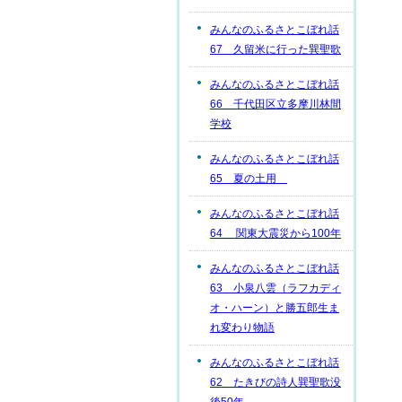
みんなのふるさとこぼれ話
67 久留米に行った巽聖歌
みんなのふるさとこぼれ話
66 千代田区立多摩川林間
学校
みんなのふるさとこぼれ話
65 夏の土用
みんなのふるさとこぼれ話
64 関東大震災から100年
みんなのふるさとこぼれ話
63 小泉八雲（ラフカディ
オ・ハーン）と勝五郎生ま
れ変わり物語
みんなのふるさとこぼれ話
62 たきびの詩人巽聖歌没