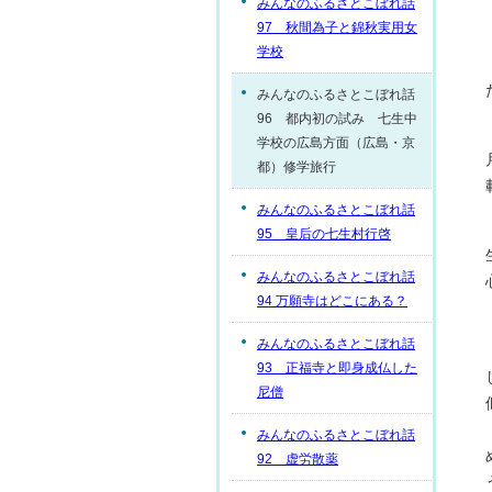
みんなのふるさとこぼれ話
97 秋間為子と錦秋実用女
学校
みんなのふるさとこぼれ話
96 都内初の試み 七生中
学校の広島方面（広島・京
都）修学旅行
みんなのふるさとこぼれ話
95 皇后の七生村行啓
みんなのふるさとこぼれ話
94 万願寺はどこにある？
みんなのふるさとこぼれ話
93 正福寺と即身成仏した
尼僧
みんなのふるさとこぼれ話
92 虚労散薬