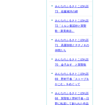
みんなのふるさとこぼれ話
73 佐藤湘洋の碑
みんなのふるさとこぼれ話
72「ミルン童謡抄と巽聖
歌・新美南吉」
みんなのふるさとこぼれ話
71 高麗弥助とチチノキの
仲間たち
みんなのふるさとこぼれ話
70 金子みすゞと巽聖歌
みんなのふるさとこぼれ話
69 野村千春「ストーブを
かこむ」をめぐって
みんなのふるさとこぼれ話
68 巽聖歌と野村千春～日
野に転居して創られた作品