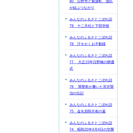
80 日野市と紫波町、源氏
が結ぶつながり
みんなのふるさとこぼれ話
79 十二天社と下田学校
みんなのふるさとこぼれ話
78 汗をかくお不動様
みんなのふるさとこぼれ話
77 大正15年日野橋の開通
式
みんなのふるさとこぼれ話
76 巽聖歌が書いた宮沢賢
治の伝記
みんなのふるさとこぼれ話
75 金丸四郎兵衛の墓
みんなのふるさとこぼれ話
74 昭和20年4月4日の空襲