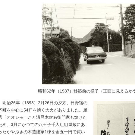
昭和62年（1987）移築前の様子（正面に見える
明治26年（1893）2月26日の夕方、日野宿の
下町を中心に54戸を焼く大火がありました。屋
号「オオシモ」こと溝呂木次右衛門家も焼けた
ため、3月にかつての八王子千人組組屋敷にあ
ったかやぶきの木造建家1棟を金五十円で買い