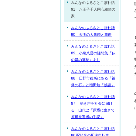
みんなのふるさとこぼれ話
91 八王子千人同心組頭の
家
みんなのふるさとこぼれ話
90 天明の大飢饉と藁餅
みんなのふるさとこぼれ話
89 小泉八雲の随想集『仏
の畠の落穂』より
みんなのふるさとこぼれ話
88 日野市役所にある「被
爆の石」と増田勉「独語」
みんなのふるさとこぼれ話
87 弱き声を社会に届け
る 山代巴『原爆に生きて
原爆被害者の手記』
みんなのふるさとこぼれ話
86 配給米の配達自転車