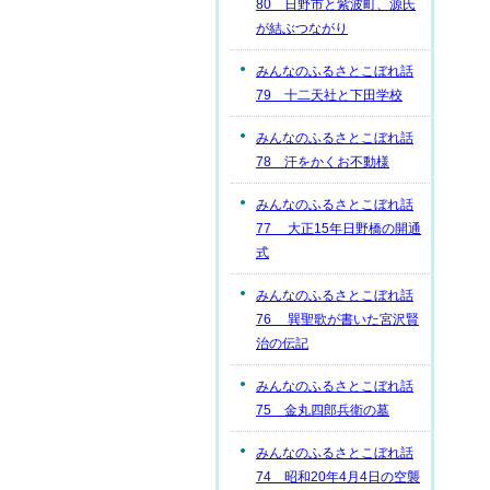
80 日野市と紫波町、源氏
が結ぶつながり
みんなのふるさとこぼれ話
79 十二天社と下田学校
みんなのふるさとこぼれ話
78 汗をかくお不動様
みんなのふるさとこぼれ話
77 大正15年日野橋の開通
式
みんなのふるさとこぼれ話
76 巽聖歌が書いた宮沢賢
治の伝記
みんなのふるさとこぼれ話
75 金丸四郎兵衛の墓
みんなのふるさとこぼれ話
74 昭和20年4月4日の空襲