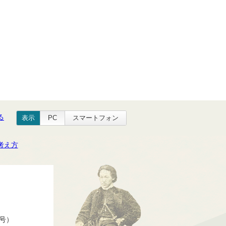
る
表示
PC
スマートフォン
考え方
番号）