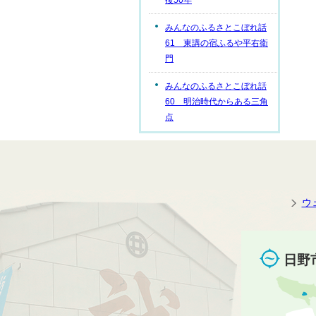
後50年
みんなのふるさとこぼれ話
61 東講の宿ふるや平右衛
門
みんなのふるさとこぼれ話
60 明治時代からある三角
点
ウ
日野