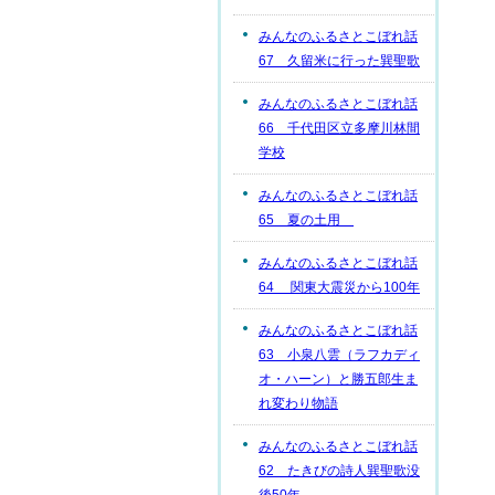
みんなのふるさとこぼれ話
67 久留米に行った巽聖歌
みんなのふるさとこぼれ話
66 千代田区立多摩川林間
学校
みんなのふるさとこぼれ話
65 夏の土用
みんなのふるさとこぼれ話
64 関東大震災から100年
みんなのふるさとこぼれ話
63 小泉八雲（ラフカディ
オ・ハーン）と勝五郎生ま
れ変わり物語
みんなのふるさとこぼれ話
62 たきびの詩人巽聖歌没