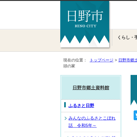
くらし・
現在の位置：
トップページ
>
日野市郷
頭の家
日野市郷土資料館
ふるさと日野
みんなのふるさとこぼれ
話 令和5年～