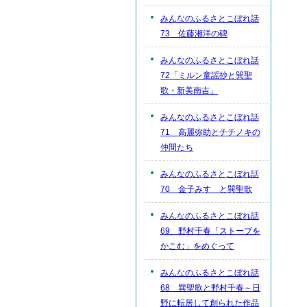
みんなのふるさとこぼれ話
73 佐藤湘洋の碑
みんなのふるさとこぼれ話
72「ミルン童謡抄と巽聖
歌・新美南吉」
みんなのふるさとこぼれ話
71 高麗弥助とチチノキの
仲間たち
みんなのふるさとこぼれ話
70 金子みすゞと巽聖歌
みんなのふるさとこぼれ話
69 野村千春「ストーブを
かこむ」をめぐって
みんなのふるさとこぼれ話
68 巽聖歌と野村千春～日
野に転居して創られた作品