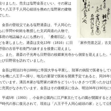
取りました。売主は塩野金吾といい、その家は
代々八王子千人同心組頭を務めた塩野家の建物
でした。
金吾の曽祖父である塩野適斎は、千人同心た
ちに学問や剣術を教授した文武両道の人物で、
幕府の地誌編さんにも携わり、「桑都日記」な
どを著しました。適斎は文化13年（1816）に日
「家作売渡之証」古
野宿の古谷平右衛門の妹すまを後妻に迎えまし
た。また、適斎の子光寿も日野宿の枝郷東光寺から側室を迎えました。
たび日野宿を訪れていました。
金吾は明治21年(1888)に帝国大学を卒業し、陸軍の病院で医者をし
のを機に八王子へ帰り、地元の要望で医術を開業予定であると、同26年
れています。溝呂木家が塩野家の家作をどういういきさつで買ったかは
に売買がなされています。金吾はその後横浜に住み、明治36年(1903)
平成5年（1993）、小金井公園内に江戸東京たてもの園が開園すると
戸時代の形に復元されて、現在は「八王子千人同心組頭の家」として公