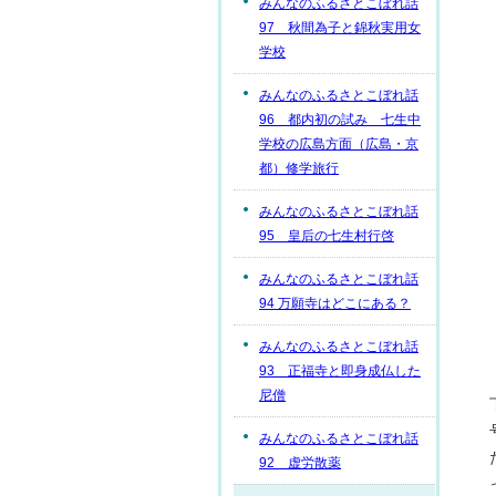
みんなのふるさとこぼれ話
97 秋間為子と錦秋実用女
学校
みんなのふるさとこぼれ話
96 都内初の試み 七生中
学校の広島方面（広島・京
都）修学旅行
みんなのふるさとこぼれ話
95 皇后の七生村行啓
みんなのふるさとこぼれ話
94 万願寺はどこにある？
みんなのふるさとこぼれ話
93 正福寺と即身成仏した
尼僧
みんなのふるさとこぼれ話
92 虚労散薬