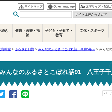
サイトマップ
Other language
文字サイズ・配色
手続き
健康・医療・福
子ども・子育て・
文化・スポーツ
祉
教育
土資料館
>
ふるさと日野
>
みんなのふるさとこぼれ話 令和5年～
> みんな
みんなのふるさとこぼれ話91 八王子千
ページ