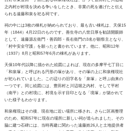
之内村が村境を決める争いをしたとき、非業の死を遂げたと伝え
られる遠藤和泉を祀る祠です。
祠の中には3枚の棟札が納められており、最も古い棟札は、天保15
年（1844）4月22日のものです。善生寺の八世日厚を勧請開眼師
として、遠藤源左衛門・善四郎・長右衛門の3名が願祭主となり、
「村中安全守護」を願ったと書かれています。他に、昭和12年
（1937）8月と昭和57年6月の棟札があります。
天保10年代以降に描かれた絵図によれば、現在の多摩平七丁目に
「和泉塚」と呼ばれる円形の塚があり、その塚の上に和泉権現社
が祀られていました。この辺りの旧字名を「泉塚」と呼ぶ由来の
一つです。同じ絵図には、豊田村と川辺堀之内村、そして平村
（南平）との村境に、村境を示す目印となる「境塚」が築かれて
いた様子もわかります。
和泉権現はその後、現在地に近い場所に移され、さらに区画整理
のため、昭和57年に現在の場所に新しい祠が造られました。その
脇に建つ石碑には、当時再建に関わった遠藤姓26人と土地提供者