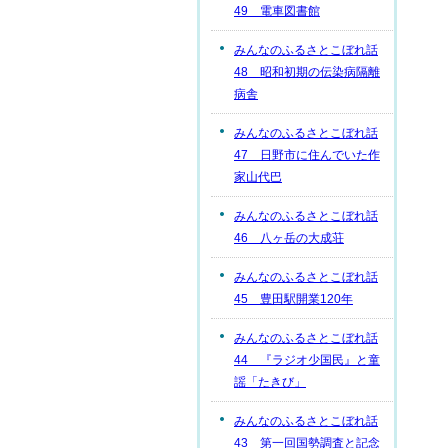
49 電車図書館
みんなのふるさとこぼれ話
48 昭和初期の伝染病隔離
病舎
みんなのふるさとこぼれ話
47 日野市に住んでいた作
家山代巴
みんなのふるさとこぼれ話
46 八ヶ岳の大成荘
みんなのふるさとこぼれ話
45 豊田駅開業120年
みんなのふるさとこぼれ話
44 『ラジオ少国民』と童
謡「たきび」
みんなのふるさとこぼれ話
43 第一回国勢調査と記念