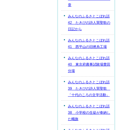
章
みんなのふるさとこぼれ話
42 たきびの詩人巽聖歌の
日記から
みんなのふるさとこぼれ話
41 西平山の旧撚糸工場
みんなのふるさとこぼれ話
40 東京府農事試験場豊田
分場
みんなのふるさとこぼれ話
39 たきびの詩人巽聖歌
「十代のころの文学活動」
みんなのふるさとこぼれ話
38 小学校の生徒が奉納し
た幟旗