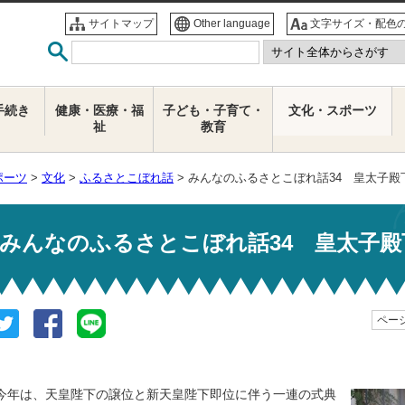
サイトマップ
Other language
文字サイズ・配色
手続き
健康・医療・福
子ども・子育て・
文化・スポーツ
祉
教育
ポーツ
>
文化
>
ふるさとこぼれ話
> みんなのふるさとこぼれ話34 皇太子
みんなのふるさとこぼれ話34 皇太子
ページ
今年は、天皇陛下の譲位と新天皇陛下即位に伴う一連の式典