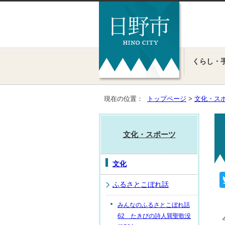
くらし・
現在の位置：
トップページ
>
文化・ス
文化・スポーツ
文化
ふるさとこぼれ話
みんなのふるさとこぼれ話
62 たきびの詩人巽聖歌没