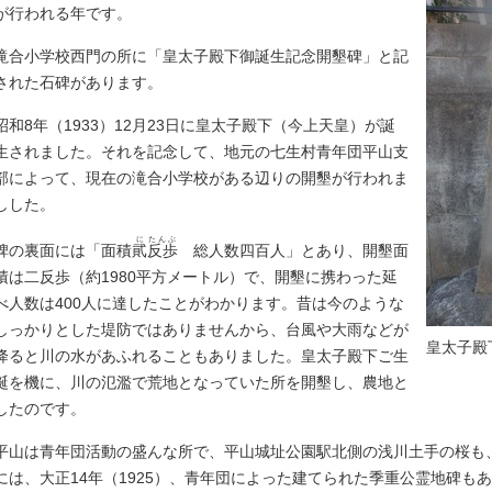
が行われる年です。
滝合小学校西門の所に「皇太子殿下御誕生記念開墾碑」と記
された石碑があります。
昭和8年（1933）12月23日に皇太子殿下（今上天皇）が誕
生されました。それを記念して、地元の七生村青年団平山支
部によって、現在の滝合小学校がある辺りの開墾が行われま
しした。
に
たんぶ
碑の裏面には「面積
貮
反歩
総人数四百人」とあり、開墾面
積は二反歩（約1980平方メートル）で、開墾に携わった延
べ人数は400人に達したことがわかります。昔は今のような
しっかりとした堤防ではありませんから、台風や大雨などが
皇太子殿
降ると川の水があふれることもありました。皇太子殿下ご生
誕を機に、川の氾濫で荒地となっていた所を開墾し、農地と
したのです。
平山は青年団活動の盛んな所で、平山城址公園駅北側の浅川土手の桜も
には、大正14年（1925）、青年団によった建てられた季重公霊地碑も