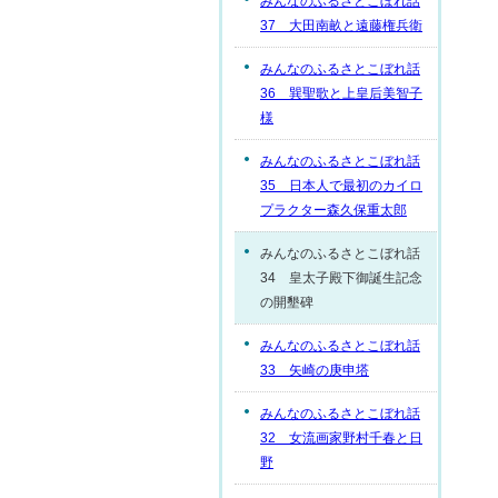
みんなのふるさとこぼれ話
37 大田南畝と遠藤権兵衛
みんなのふるさとこぼれ話
36 巽聖歌と上皇后美智子
様
みんなのふるさとこぼれ話
35 日本人で最初のカイロ
プラクター森久保重太郎
みんなのふるさとこぼれ話
34 皇太子殿下御誕生記念
の開墾碑
みんなのふるさとこぼれ話
33 矢崎の庚申塔
みんなのふるさとこぼれ話
32 女流画家野村千春と日
野