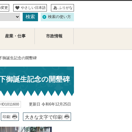
の変更
やさしい日本語
ふりがな
検索の使い方
産業・仕事
市政情報
殿下御誕生記念の開墾碑
殿下御誕生記念の開墾碑
更新日 令和6年12月25日
ID1011600
大きな文字で印刷
印刷