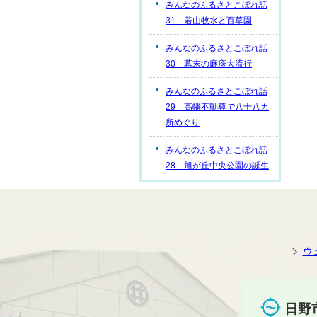
みんなのふるさとこぼれ話
31 若山牧水と百草園
みんなのふるさとこぼれ話
30 幕末の麻疹大流行
みんなのふるさとこぼれ話
29 高幡不動尊で八十八カ
所めぐり
みんなのふるさとこぼれ話
28 旭が丘中央公園の誕生
ウ
日野