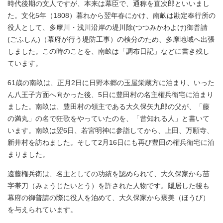
時代後期の文人ですが、本来は幕臣で、通称を直次郎といいまし
た。文化5年（1808）暮れから翌年春にかけ、南畝は勘定奉行所の
役人として、多摩川・浅川沿岸の堤川除(つつみかわよけ)御普請
(ごふしん)（幕府が行う堤防工事）の検分のため、多摩地域へ出張
しました。この時のことを、南畝は「調布日記」などに書き残し
ています。
61歳の南畝は、正月2日に日野本郷の玉屋栄蔵方に泊まり、いった
ん八王子方面へ向かった後、5日に豊田村の名主権兵衛宅に泊まり
ました。南畝は、豊田村の領主である大久保矢九郎の父が、「藤
の満丸」の名で狂歌をやっていたのを、「昔知れる人」と書いて
います。南畝は翌6日、若宮明神に参詣してから、上田、万願寺、
新井村を訪ねました。そして2月16日にも再び豊田の権兵衛宅に泊
まりました。
遠藤権兵衛は、名主としての功績を認められて、大久保家から苗
字帯刀（みょうじたいとう）を許された人物です。隠居した後も
幕府の御普請の際に役人を泊めて、大久保家から褒美（ほうび）
を与えられています。