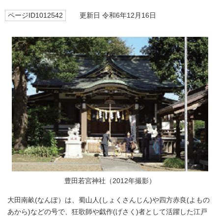
ページID1012542
更新日 令和6年12月16日
豊田若宮神社（2012年撮影）
大田南畝(なんぽ）は、蜀山人(しょくさんじん)や四方赤良(よもの
あから)などの号で、狂歌師や戯作(げさく)者として活躍した江戸