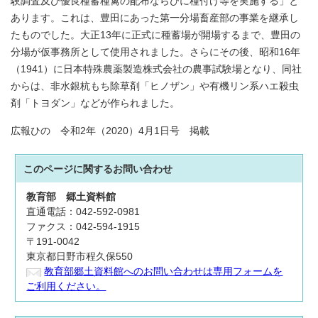
験調査及び優良種蓄種禽の配布ならびに種付け等を実施する」と
あります。これは、豊田にあった第一分場畜産部の事業を継承し
たものでした。大正13年に正式に種蓄場が開場するまで、豊田の
分場が仮事務所として使用されました。さらにその後、昭和16年
（1941）に日本特殊農薬製造株式会社の農事試験場となり、同社
からは、非水銀杭もち除草剤「ヒノザン」や有機リン系ハエ殺虫
剤「トヨダン」などが作られました。
広報ひの 令和2年（2020）4月1日号 掲載
このページに関する
お問い合わせ
教育部
郷土資料館
直通電話：042-592-0981
ファクス：042-594-1915
〒191-0042
東京都日野市程久保550
教育部郷土資料館へのお問い合わせは専用フォームを
ご利用ください。