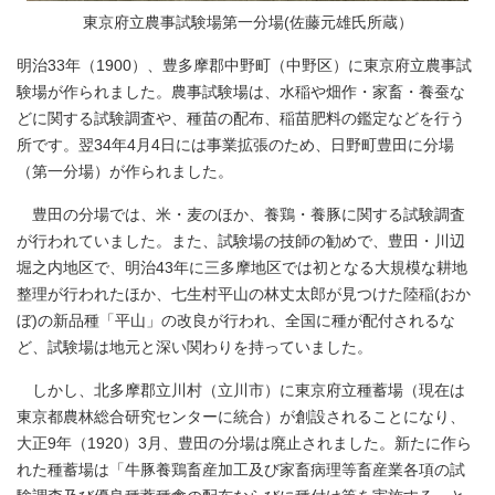
東京府立農事試験場第一分場(佐藤元雄氏所蔵）
明治33年（1900）、豊多摩郡中野町（中野区）に東京府立農事試
験場が作られました。農事試験場は、水稲や畑作・家畜・養蚕な
どに関する試験調査や、種苗の配布、稲苗肥料の鑑定などを行う
所です。翌34年4月4日には事業拡張のため、日野町豊田に分場
（第一分場）が作られました。
豊田の分場では、米・麦のほか、養鶏・養豚に関する試験調査
が行われていました。また、試験場の技師の勧めで、豊田・川辺
堀之内地区で、明治43年に三多摩地区では初となる大規模な耕地
整理が行われたほか、七生村平山の林丈太郎が見つけた陸稲(おか
ぼ)の新品種「平山」の改良が行われ、全国に種が配付されるな
ど、試験場は地元と深い関わりを持っていました。
しかし、北多摩郡立川村（立川市）に東京府立種蓄場（現在は
東京都農林総合研究センターに統合）が創設されることになり、
大正9年（1920）3月、豊田の分場は廃止されました。新たに作ら
れた種蓄場は「牛豚養鶏畜産加工及び家畜病理等畜産業各項の試