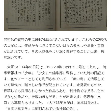
巽聖歌の資料の中に5冊の日記が遺されています。これらの20歳代
の日記には、作品からは見えてこない日々の暮らしや葛藤・苦悩
が記されていて、その人物像をより深く理解することが出来、興
味深いです。
大正13・14年の日記は、19～20歳にかけて、最初に上京し、時
事新報社の『少年』『少女』の編集部に勤務していた時の日記で
す。創作ノートとしても利用されていて、『赤い鳥』で活躍して
いく時代の、瑞々しい作品が記されています。未発表のものや、
投稿しても採用されなかった作品もあり、刊行物では見ることの
できない作品や、推敲の跡を見ることが出来ます。代表作「水
口」の草稿もありました。（大正13年日記は、原本は失われ、
『日本児童文学』に翻刻されている抄録のみ）。