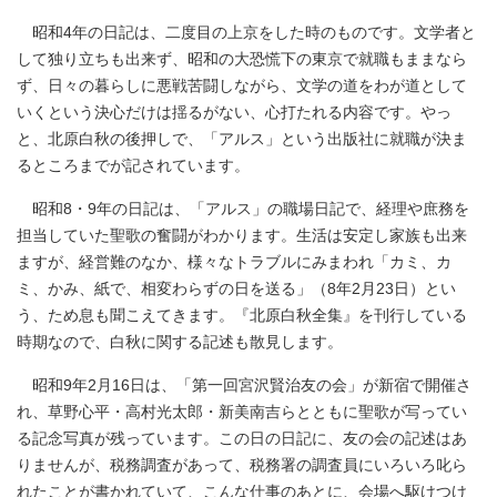
昭和4年の日記は、二度目の上京をした時のものです。文学者と
して独り立ちも出来ず、昭和の大恐慌下の東京で就職もままなら
ず、日々の暮らしに悪戦苦闘しながら、文学の道をわが道として
いくという決心だけは揺るがない、心打たれる内容です。やっ
と、北原白秋の後押しで、「アルス」という出版社に就職が決ま
るところまでが記されています。
昭和8・9年の日記は、「アルス」の職場日記で、経理や庶務を
担当していた聖歌の奮闘がわかります。生活は安定し家族も出来
ますが、経営難のなか、様々なトラブルにみまわれ「カミ、カ
ミ、かみ、紙で、相変わらずの日を送る」（8年2月23日）とい
う、ため息も聞こえてきます。『北原白秋全集』を刊行している
時期なので、白秋に関する記述も散見します。
昭和9年2月16日は、「第一回宮沢賢治友の会」が新宿で開催さ
れ、草野心平・高村光太郎・新美南吉らとともに聖歌が写ってい
る記念写真が残っています。この日の日記に、友の会の記述はあ
りませんが、税務調査があって、税務署の調査員にいろいろ叱ら
れたことが書かれていて、こんな仕事のあとに、会場へ駆けつけ