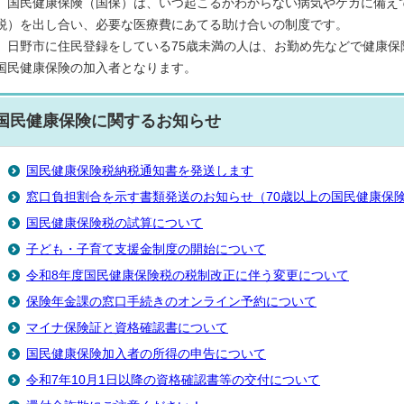
国民健康保険（国保）は、いつ起こるかわからない病気やケガに備え
税）を出し合い、必要な医療費にあてる助け合いの制度です。
日野市に住民登録をしている75歳未満の人は、お勤め先などで健康保
国民健康保険の加入者となります。
国民健康保険に関するお知らせ
国民健康保険税納税通知書を発送します
窓口負担割合を示す書類発送のお知らせ（70歳以上の国民健康保
国民健康保険税の試算について
子ども・子育て支援金制度の開始について
令和8年度国民健康保険税の税制改正に伴う変更について
保険年金課の窓口手続きのオンライン予約について
マイナ保険証と資格確認書について
国民健康保険加入者の所得の申告について
令和7年10月1日以降の資格確認書等の交付について