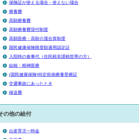
保険証が使える場合・使えない場合
療養費
高額療養費
高額療養費貸付制度
高額医療・高額介護合算制度
国民健康保険限度額適用認定証
入院時の食事代（住民税非課税世帯の方）
結核・精神医療
(国民健康保険)特定疾病療養受療証
交通事故にあったとき
移送費
その他の給付
出産育児一時金