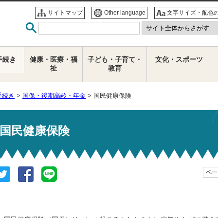
サイトマップ
Other language
文字サイズ・配色
手続き
健康・医療・福
子ども・子育て・
文化・スポーツ
祉
教育
手続き
>
国保・後期高齢・年金
> 国民健康保険
国民健康保険
ページ