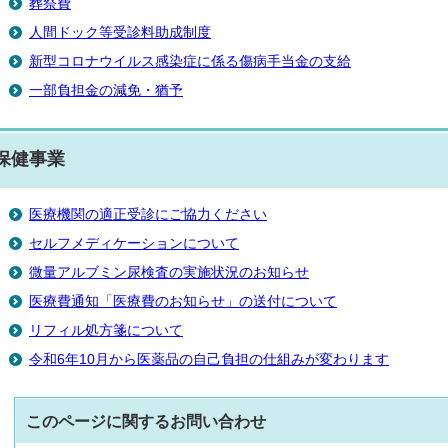
葬祭費
人間ドック等受診料助成制度
新型コロナウイルス感染症に係る傷病手当金の支給
一部負担金の減免・猶予
保健事業
医療機関の適正受診にご協力ください
セルフメディケーションについて
微量アルブミン尿検査の実施状況のお知らせ
医療費通知「医療費のお知らせ」の送付について
リフィル処方箋について
令和6年10月から医薬品の自己負担の仕組みが変わります
このページに関する
お問い合わせ