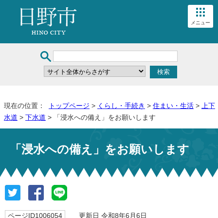
メニュー
現在の位置：
トップページ
>
くらし・手続き
>
住まい・生活
>
上下
水道
>
下水道
> 「浸水への備え」をお願いします
「浸水への備え」をお願いします
ページID1006054
更新日 令和8年6月6日