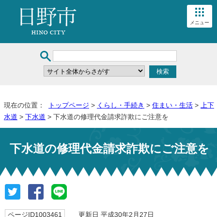
メニュー
現在の位置：
トップページ
>
くらし・手続き
>
住まい・生活
>
上下
水道
>
下水道
> 下水道の修理代金請求詐欺にご注意を
下水道の修理代金請求詐欺にご注意を
ページID1003461
更新日 平成30年2月27日