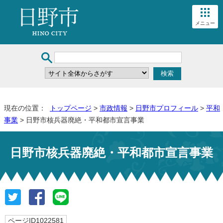
メニュー
現在の位置：
トップページ
>
市政情報
>
日野市プロフィール
>
平和
事業
> 日野市核兵器廃絶・平和都市宣言事業
日野市核兵器廃絶・平和都市宣言事業
ページID1022581