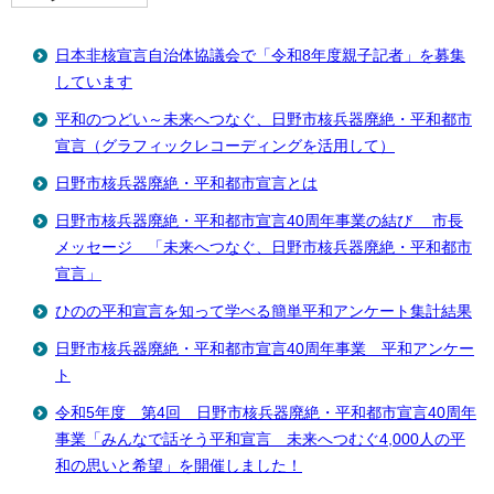
日本非核宣言自治体協議会で「令和8年度親子記者」を募集
しています
平和のつどい～未来へつなぐ、日野市核兵器廃絶・平和都市
宣言（グラフィックレコーディングを活用して）
日野市核兵器廃絶・平和都市宣言とは
日野市核兵器廃絶・平和都市宣言40周年事業の結び 市長
メッセージ 「未来へつなぐ、日野市核兵器廃絶・平和都市
宣言」
ひのの平和宣言を知って学べる簡単平和アンケート集計結果
日野市核兵器廃絶・平和都市宣言40周年事業 平和アンケー
ト
令和5年度 第4回 日野市核兵器廃絶・平和都市宣言40周年
事業「みんなで話そう平和宣言 未来へつむぐ4,000人の平
和の思いと希望」を開催しました！