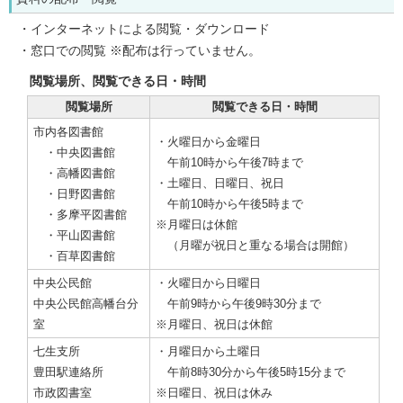
・インターネットによる閲覧・ダウンロード
・窓口での閲覧 ※配布は行っていません。
閲覧場所、閲覧できる日・時間
閲覧場所
閲覧できる日・時間
市内各図書館
・火曜日から金曜日
・中央図書館
午前10時から午後7時まで
・高幡図書館
・土曜日、日曜日、祝日
・日野図書館
午前10時から午後5時まで
・多摩平図書館
※月曜日は休館
・平山図書館
（月曜が祝日と重なる場合は開館）
・百草図書館
中央公民館
・火曜日から日曜日
中央公民館高幡台分
午前9時から午後9時30分まで
室
※月曜日、祝日は休館
七生支所
・月曜日から土曜日
豊田駅連絡所
午前8時30分から午後5時15分まで
市政図書室
※日曜日、祝日は休み