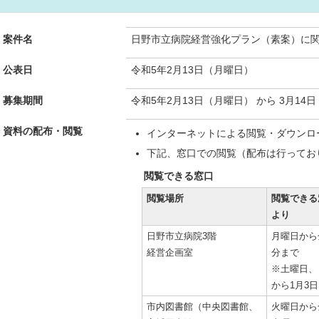
案件名
日野市立病院経営強化プラン（素案）に
公表日
令和5年2月13日（月曜日）
募集期間
令和5年2月13日（月曜日） から 3月14
資料の配布・閲覧
インターネットによる閲覧・ダウン
下記、窓口での閲覧（配布は行って
閲覧できる窓口
閲覧場所
閲覧できる
より
日野市立病院3階
月曜日から
経営企画室
分まで
※土曜日、
から1月3
市内図書館（中央図書館、
火曜日から