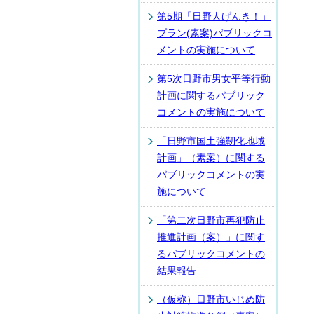
第5期「日野人げんき！」
プラン(素案)パブリックコ
メントの実施について
第5次日野市男女平等行動
計画に関するパブリック
コメントの実施について
「日野市国土強靭化地域
計画」（素案）に関する
パブリックコメントの実
施について
「第二次日野市再犯防止
推進計画（案）」に関す
るパブリックコメントの
結果報告
（仮称）日野市いじめ防