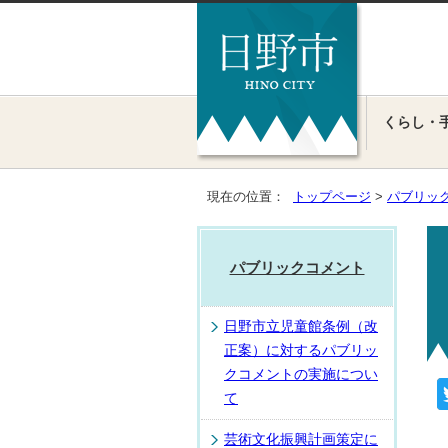
くらし・
現在の位置：
トップページ
>
パブリッ
パブリックコメント
日野市立児童館条例（改
正案）に対するパブリッ
クコメントの実施につい
て
芸術文化振興計画策定に