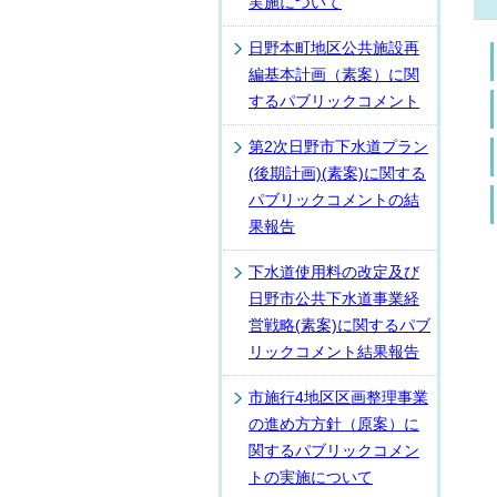
実施について
日野本町地区公共施設再
編基本計画（素案）に関
するパブリックコメント
第2次日野市下水道プラン
(後期計画)(素案)に関する
パブリックコメントの結
果報告
下水道使用料の改定及び
日野市公共下水道事業経
営戦略(素案)に関するパブ
リックコメント結果報告
市施行4地区区画整理事業
の進め方方針（原案）に
関するパブリックコメン
トの実施について