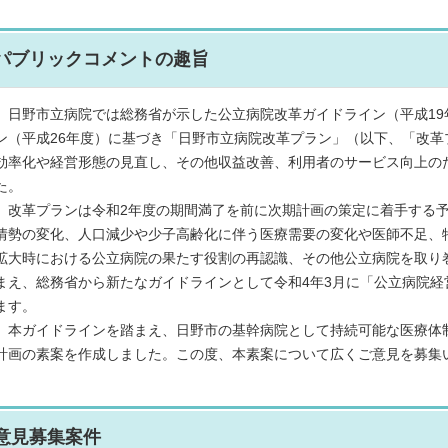
パブリックコメントの趣旨
日野市立病院では総務省が示した公立病院改革ガイドライン（平成19
ン（平成26年度）に基づき「日野市立病院改革プラン」（以下、「改
効率化や経営形態の見直し、その他収益改善、利用者のサービス向上の
た。
改革プランは令和2年度の期間満了を前に次期計画の策定に着手する予
情勢の変化、人口減少や少子高齢化に伴う医療需要の変化や医師不足、
拡大時における公立病院の果たす役割の再認識、その他公立病院を取り
まえ、総務省から新たなガイドラインとして令和4年3月に「公立病院
ます。
本ガイドラインを踏まえ、日野市の基幹病院として持続可能な医療体制
計画の素案を作成しました。この度、本素案について広くご意見を募集
意見募集案件