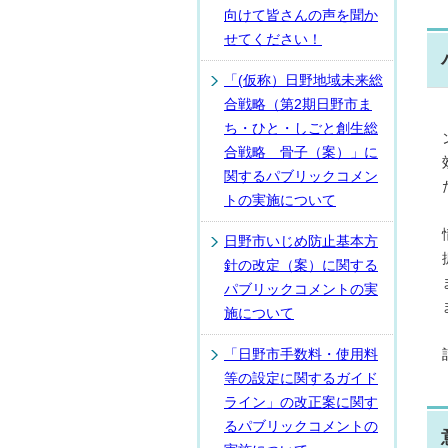
向けて皆さんの声を聞か
せてください！
「(仮称）日野地域未来総
合戦略（第2期日野市ま
ち・ひと・しごと創生総
合戦略 骨子（案）」に
関するパブリックコメン
トの実施について
日野市いじめ防止基本方
針の改定（案）に関する
パブリックコメントの実
施について
「日野市手数料・使用料
等の設定に関するガイド
ライン」の改正案に関す
るパブリックコメントの