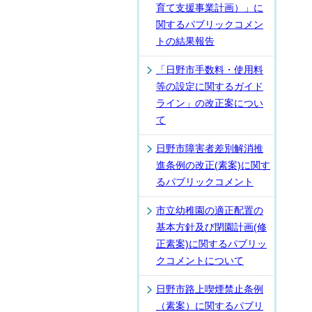
育て支援事業計画）」に
関するパブリックコメン
トの結果報告
「日野市手数料・使用料
等の設定に関するガイド
ライン」の改正案につい
て
日野市障害者差別解消推
進条例の改正(素案)に関す
るパブリックコメント
市立幼稚園の適正配置の
基本方針及び閉園計画(修
正素案)に関するパブリッ
クコメントについて
日野市路上喫煙禁止条例
（素案）に関するパブリ