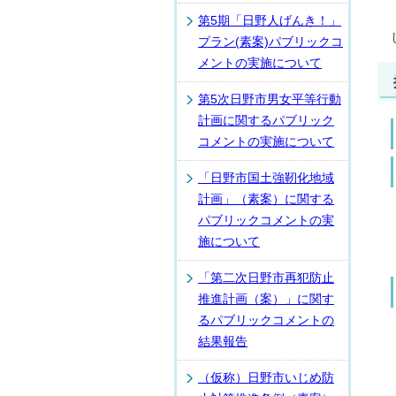
第5期「日野人げんき！」
プラン(素案)パブリックコ
メントの実施について
第5次日野市男女平等行動
計画に関するパブリック
コメントの実施について
「日野市国土強靭化地域
計画」（素案）に関する
パブリックコメントの実
施について
「第二次日野市再犯防止
推進計画（案）」に関す
るパブリックコメントの
結果報告
（仮称）日野市いじめ防