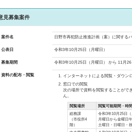
意見募集案件
案件名
日野市再犯防止推進計画（案）に関する
公表日
令和3年10月25日（月曜日）
募集期間
令和3年10月25日（月曜日） から 11月
資料の配布・閲覧
インターネットによる閲覧・ダウン
窓口での閲覧
次の場所で資料を閲覧することがで
ん。
閲覧場所
閲覧可能期間・時
総務課
令和3年10月25日
（市役所4
月曜日から金曜日午
階）
土曜日・日曜日・