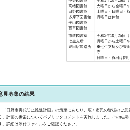
中央図書館
令和3年10月26日
高幡図書館
火曜日から金曜日午
日野図書館
土曜日・日曜日・祝
多摩平図書館
月曜日は休館
平山図書館
百草図書館
市政図書室
令和3年10月25日
七生支所
月曜日から土曜日午
豊田駅連絡所
※七生支所及び豊田
庁
日曜日・祝日は閉
意見募集の結果
「日野市再犯防止推進計画」の策定にあたり、広く市民の皆様のご意
く、計画の素案についてパブリックコメントを実施しました。その結果
す。詳細は添付ファイルをご確認ください。