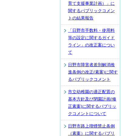
育て支援事業計画）」に
関するパブリックコメン
トの結果報告
「日野市手数料・使用料
等の設定に関するガイド
ライン」の改正案につい
て
日野市障害者差別解消推
進条例の改正(素案)に関す
るパブリックコメント
市立幼稚園の適正配置の
基本方針及び閉園計画(修
正素案)に関するパブリッ
クコメントについて
日野市路上喫煙禁止条例
（素案）に関するパブリ