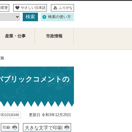
の変更
やさしい日本語
ふりがな
検索の使い方
産業・仕事
市政情報
実施
パブリックコメントの
更新日 令和3年12月20日
ID1018346
大きな文字で印刷
印刷