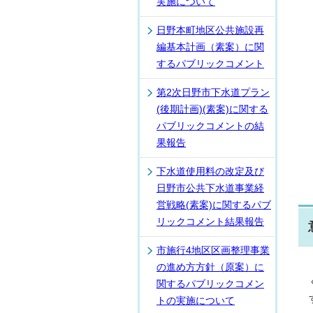
実施について
日野本町地区公共施設再
編基本計画（素案）に関
するパブリックコメント
第2次日野市下水道プラン
(後期計画)(素案)に関する
パブリックコメントの結
果報告
下水道使用料の改定及び
日野市公共下水道事業経
営戦略(素案)に関するパブ
リックコメント結果報告
市施行4地区区画整理事業
の進め方方針（原案）に
関するパブリックコメン
トの実施について