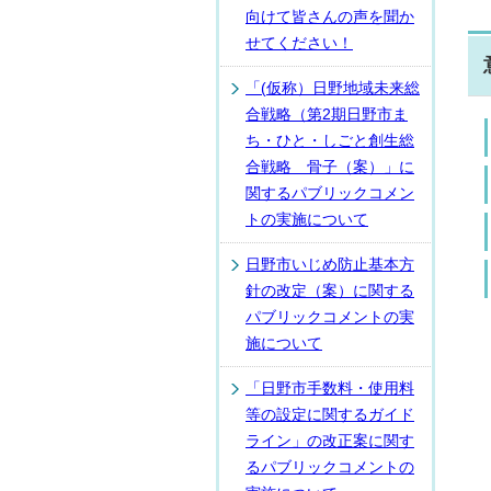
向けて皆さんの声を聞か
せてください！
「(仮称）日野地域未来総
合戦略（第2期日野市ま
ち・ひと・しごと創生総
合戦略 骨子（案）」に
関するパブリックコメン
トの実施について
日野市いじめ防止基本方
針の改定（案）に関する
パブリックコメントの実
施について
「日野市手数料・使用料
等の設定に関するガイド
ライン」の改正案に関す
るパブリックコメントの