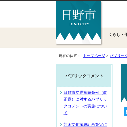
くらし・
現在の位置：
トップページ
>
パブリッ
パブリックコメント
日野市立児童館条例（改
正案）に対するパブリッ
クコメントの実施につい
て
芸術文化振興計画策定に