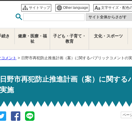
サイトマップ
Other language
文字サイズ・配色
手続き
健康・医療・福
子ども・子育て・
文化・スポーツ
祉
教育
クコメント
> 日野市再犯防止推進計画（案）に関するパブリックコメントの
日野市再犯防止推進計画（案）に関する
実施
ページ