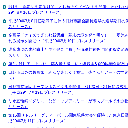
9月を「認知症を知る月間」とし様々なイベントを開催 わたした
29年8月16日プレスリリース）
平成30年3月8日任期満了に伴う日野市議会議員選挙の選挙期日の決
スリリース）
企画展「クイズで楽しむ新選組 幕末の謎を解き明かせ」 夏休
れる展示を開催中（平成29年8月10日プレスリリース）
児童虐待の未然防止と早期発見に向けた情報共有等に関する協定締結
スリリース）
第2回浅川アユまつり 都内最大級 鮎の塩焼き3,000尾無料配布
日野市出身の版画家 みんな楽しく！蟹江 杏さんとアートの世界へ
ス）
日野市立病院オープンホスピタルを開催。7月20日・21日に高校
（平成29年7月19日プレスリリース）
リオ五輪銅メダリストなどトップアスリートが市民プールで水泳教室
リリース）
第15回リトルリーグティーボール関東親善大会で優勝した東京日
成29年7月11日プレスリリース）