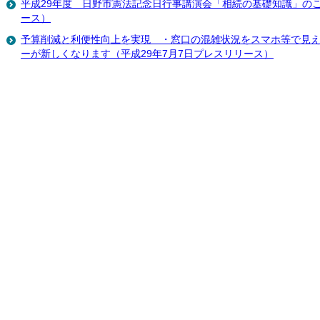
平成29年度 日野市憲法記念日行事講演会「相続の基礎知識」のご
ース）
予算削減と利便性向上を実現 ・窓口の混雑状況をスマホ等で見
ーが新しくなります（平成29年7月7日プレスリリース）