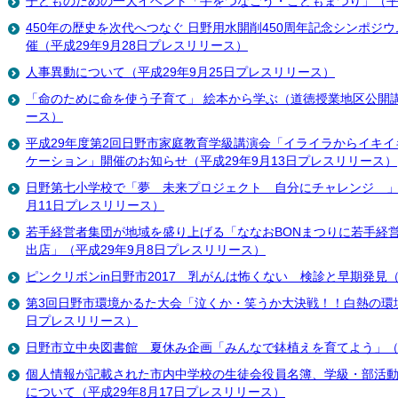
子どものための一大イベント「手をつなごう・こどもまつり」（平成
450年の歴史を次代へつなぐ 日野用水開削450周年記念シンポジ
催（平成29年9月28日プレスリリース）
人事異動について（平成29年9月25日プレスリリース）
「命のために命を使う子育て」 絵本から学ぶ（道徳授業地区公開講
ース）
平成29年度第2回日野市家庭教育学級講演会「イライラからイキ
ケーション」開催のお知らせ（平成29年9月13日プレスリリース）
日野第七小学校で「夢 未来プロジェクト 自分にチャレンジ 」
月11日プレスリリース）
若手経営者集団が地域を盛り上げる「ななおBONまつりに若手経
出店」（平成29年9月8日プレスリリース）
ピンクリボンin日野市2017 乳がんは怖くない 検診と早期発見
第3回日野市環境かるた大会「泣くか・笑うか大決戦！！白熱の環境
日プレスリリース）
日野市立中央図書館 夏休み企画「みんなで鉢植えを育てよう」（平
個人情報が記載された市内中学校の生徒会役員名簿、学級・部活
について（平成29年8月17日プレスリリース）