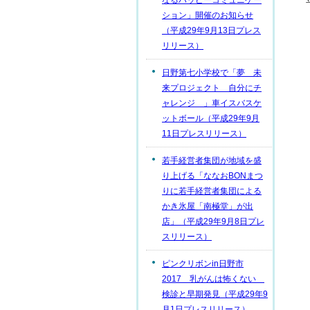
なるハッピーコミュニケー
ション」開催のお知らせ
（平成29年9月13日プレス
リリース）
日野第七小学校で「夢 未
来プロジェクト 自分にチ
ャレンジ 」車イスバスケ
ットボール（平成29年9月
11日プレスリリース）
若手経営者集団が地域を盛
り上げる「ななおBONまつ
りに若手経営者集団による
かき氷屋「南極堂」が出
店」（平成29年9月8日プレ
スリリース）
ピンクリボンin日野市
2017 乳がんは怖くない
検診と早期発見（平成29年9
月1日プレスリリース）