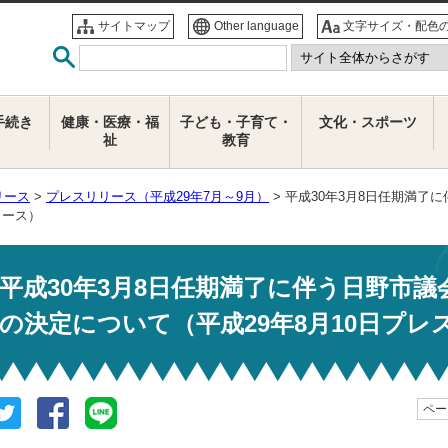
サイトマップ
Other language
文字サイズ・配色
手続き
健康・医療・福
子ども・子育て・
文化・スポーツ
祉
教育
リース
>
プレスリリース（平成29年7月～9月）
> 平成30年3月8日任期満
リース）
平成30年3月8日任期満了に伴う日野市
の決定について（平成29年8月10日プレ
ページ