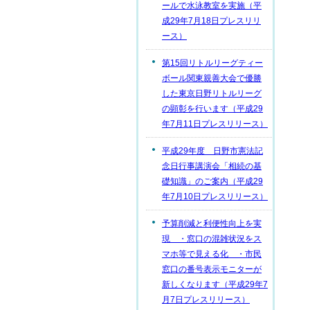
ールで水泳教室を実施（平
成29年7月18日プレスリリ
ース）
第15回リトルリーグティー
ボール関東親善大会で優勝
した東京日野リトルリーグ
の顕彰を行います（平成29
年7月11日プレスリリース）
平成29年度 日野市憲法記
念日行事講演会「相続の基
礎知識」のご案内（平成29
年7月10日プレスリリース）
予算削減と利便性向上を実
現 ・窓口の混雑状況をス
マホ等で見える化 ・市民
窓口の番号表示モニターが
新しくなります（平成29年7
月7日プレスリリース）