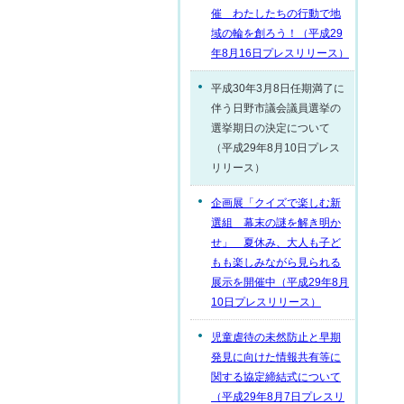
催 わたしたちの行動で地
域の輪を創ろう！（平成29
年8月16日プレスリリース）
平成30年3月8日任期満了に
伴う日野市議会議員選挙の
選挙期日の決定について
（平成29年8月10日プレス
リリース）
企画展「クイズで楽しむ新
選組 幕末の謎を解き明か
せ」 夏休み、大人も子ど
もも楽しみながら見られる
展示を開催中（平成29年8月
10日プレスリリース）
児童虐待の未然防止と早期
発見に向けた情報共有等に
関する協定締結式について
（平成29年8月7日プレスリ