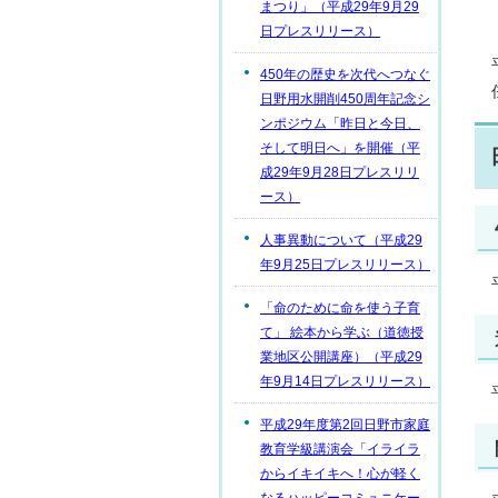
まつり」（平成29年9月29
日プレスリリース）
450年の歴史を次代へつなぐ
日野用水開削450周年記念シ
ンポジウム「昨日と今日、
そして明日へ」を開催（平
成29年9月28日プレスリリ
ース）
人事異動について（平成29
年9月25日プレスリリース）
「命のために命を使う子育
て」 絵本から学ぶ（道徳授
業地区公開講座）（平成29
年9月14日プレスリリース）
平成29年度第2回日野市家庭
教育学級講演会「イライラ
からイキイキへ！心が軽く