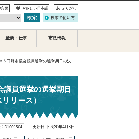
の変更
やさしい日本語
ふりがな
検索の使い方
産業・仕事
市政情報
了に伴う日野市議会議員選挙の選挙期日の決
議会議員選挙の選挙期日
スリリース）
更新日 平成30年4月3日
ID1001504