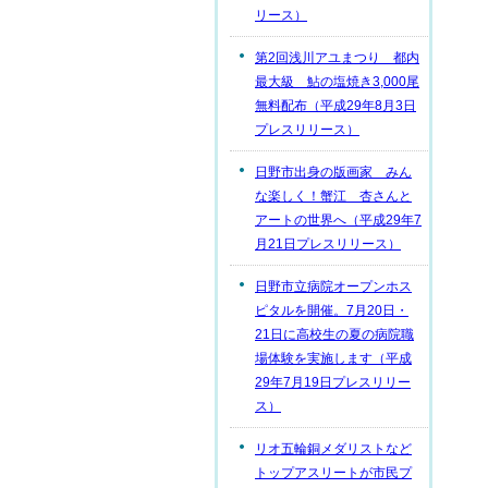
リース）
第2回浅川アユまつり 都内
最大級 鮎の塩焼き3,000尾
無料配布（平成29年8月3日
プレスリリース）
日野市出身の版画家 みん
な楽しく！蟹江 杏さんと
アートの世界へ（平成29年7
月21日プレスリリース）
日野市立病院オープンホス
ピタルを開催。7月20日・
21日に高校生の夏の病院職
場体験を実施します（平成
29年7月19日プレスリリー
ス）
リオ五輪銅メダリストなど
トップアスリートが市民プ