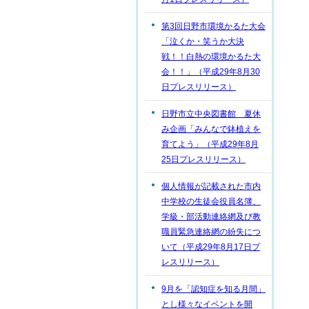
第3回日野市環境かるた大会
「泣くか・笑うか大決
戦！！白熱の環境かるた大
会！！」（平成29年8月30
日プレスリリース）
日野市立中央図書館 夏休
み企画「みんなで鉢植えを
育てよう」（平成29年8月
25日プレスリリース）
個人情報が記載された市内
中学校の生徒会役員名簿、
学級・部活動連絡網及び教
職員緊急連絡網の紛失につ
いて（平成29年8月17日プ
レスリリース）
9月を「認知症を知る月間」
とし様々なイベントを開