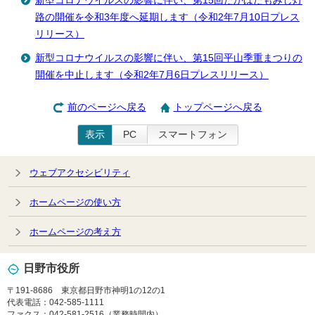
新型コロナウイルスの影響に伴い、第15回たかはたもみじ灯
路の開催を令和3年度へ延期します（令和2年7月10日プレス
リリース）
新型コロナウイルスの影響に伴い、第15回平山季重まつりの
開催を中止します（令和2年7月6日プレスリリース）
前のページへ戻る
トップページへ戻る
表示
PC
スマートフォン
ウェブアクセシビリティ
ホームページの使い方
ホームページの考え方
日野市役所
〒191-8686 東京都日野市神明1の12の1
代表電話：042-585-1111
ファクス：042-581-2516（業務時間内）