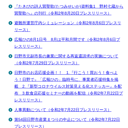
『たきびの詩人巽聖歌(たつみせいか)資料集1 野村七蔵から
巽聖歌へ』の刊行（令和2年8月20日プレスリリース）
避難所運営庁内シミュレーション（令和2年8月6日プレスリ
リース）
広報ひの8月1日号 8月は平和月間です（令和2年8月6日プ
レスリリース）
日野市元副市長の兼業に関する再返還請求の実施について
（令和2年7月29日プレスリリース）
日野市のお店応援企画！！ 1.『行こう！買おう！食べよ
う！日野で』「広報ひの」臨時号に、事業者応援特集を掲
載 2.『新型コロナウイルス対策見える化ステッカー』を配
布 3.飲食店応援セミナーの動画を配信（令和2年7月22日プ
レスリリース）
人事異動について（令和2年7月22日プレスリリース）
第54回日野市産業まつりの中止について（令和2年7月22日
プレスリリース）