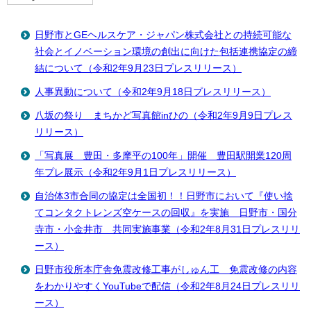
日野市とGEヘルスケア・ジャパン株式会社との持続可能な
社会とイノベーション環境の創出に向けた包括連携協定の締
結について（令和2年9月23日プレスリリース）
人事異動について（令和2年9月18日プレスリリース）
八坂の祭り まちかど写真館inひの（令和2年9月9日プレス
リリース）
「写真展 豊田・多摩平の100年」開催 豊田駅開業120周
年プレ展示（令和2年9月1日プレスリリース）
自治体3市合同の協定は全国初！！日野市において『使い捨
てコンタクトレンズ空ケースの回収』を実施 日野市・国分
寺市・小金井市 共同実施事業（令和2年8月31日プレスリリ
ース）
日野市役所本庁舎免震改修工事がしゅん工 免震改修の内容
をわかりやすくYouTubeで配信（令和2年8月24日プレスリリ
ース）