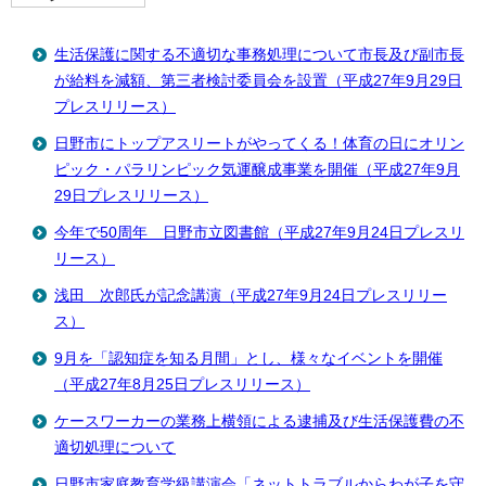
生活保護に関する不適切な事務処理について市長及び副市長
が給料を減額、第三者検討委員会を設置（平成27年9月29日
プレスリリース）
日野市にトップアスリートがやってくる！体育の日にオリン
ピック・パラリンピック気運醸成事業を開催（平成27年9月
29日プレスリリース）
今年で50周年 日野市立図書館（平成27年9月24日プレスリ
リース）
浅田 次郎氏が記念講演（平成27年9月24日プレスリリー
ス）
9月を「認知症を知る月間」とし、様々なイベントを開催
（平成27年8月25日プレスリリース）
ケースワーカーの業務上横領による逮捕及び生活保護費の不
適切処理について
日野市家庭教育学級講演会「ネットトラブルからわが子を守