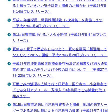
る！知っておきたい安全対策」開催のお知らせ（平成27年8
月14日プレスリリース）
平成28年度採用 職員採用試験（2次募集）を実施します
（平成27年8月4日プレスリリース）
第1回日野市環境かるた大会を開催（平成27年8月4日プレス
リリース）
夏休み！親子で歴史をしらべよう 夏の企画展「新選組って
なんだろう2015」開催（平成27年7月28日プレスリリース）
平成27年度後期高齢者医療保険料額決定通知書及び納入通知
書の印字漏れの発生および今後の対応について （平成27年
7月23日プレスリリース）
可燃ごみの処理を広域で行う日野市・国分寺市・小金井市で
「ごみ分別アプリ」を一斉導入「3市共同でごみ減量に取り
組みます」
第15回日野市消防団応急救護審査会を開催 地域の防災リー
ダーである消防団員による応急救護の披露（平成27年7月9日