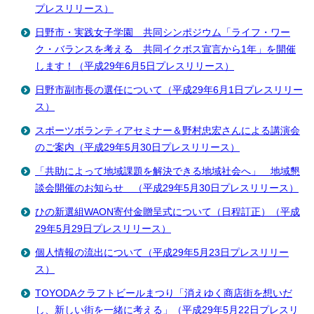
プレスリリース）
日野市・実践女子学園 共同シンポジウム「ライフ・ワー
ク・バランスを考える 共同イクボス宣言から1年」を開催
します！（平成29年6月5日プレスリリース）
日野市副市長の選任について（平成29年6月1日プレスリリー
ス）
スポーツボランティアセミナー＆野村忠宏さんによる講演会
のご案内（平成29年5月30日プレスリリース）
「共助によって地域課題を解決できる地域社会へ」 地域懇
談会開催のお知らせ （平成29年5月30日プレスリリース）
ひの新選組WAON寄付金贈呈式について（日程訂正）（平成
29年5月29日プレスリリース）
個人情報の流出について（平成29年5月23日プレスリリー
ス）
TOYODAクラフトビールまつり「消えゆく商店街を想いだ
し、新しい街を一緒に考える」（平成29年5月22日プレスリ