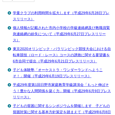
学童クラブの利用時間を拡大します（平成29年6月28日プレ
スリリース）
個人情報が記載された市内小学校の学級連絡網及び教職員緊
急連絡網の紛失について（平成29年6月27日プレスリリー
ス）
東京2020オリンピック・パラリンピック競技大会における自
転車競技（ロード・レース）コースの誘致に関する要望書を
6市合同で提出（平成29年6月21日プレスリリース）
子ども体験塾「オーケストラ・ワンダーランドへようこ
そ！」開催（平成29年6月19日プレスリリース）
平成29年度第1回日野市家庭教育学級講演会「もっと伸ばそ
う！豊かな人間関係を築く力」開催（平成29年6月9日プレス
リリース）
子どもの貧困に関するシンポジウムを開催します 子どもの
貧困対策に関する基本方針策定を踏まえて（平成29年6月8日