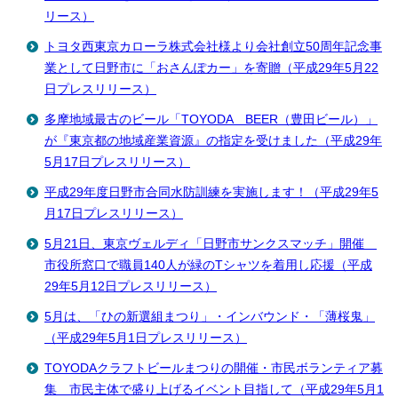
リース）
トヨタ西東京カローラ株式会社様より会社創立50周年記念事
業として日野市に「おさんぽカー」を寄贈（平成29年5月22
日プレスリリース）
多摩地域最古のビール「TOYODA BEER（豊田ビール）」
が『東京都の地域産業資源』の指定を受けました（平成29年
5月17日プレスリリース）
平成29年度日野市合同水防訓練を実施します！（平成29年5
月17日プレスリリース）
5月21日、東京ヴェルディ「日野市サンクスマッチ」開催
市役所窓口で職員140人が緑のTシャツを着用し応援（平成
29年5月12日プレスリリース）
5月は、「ひの新選組まつり」・インバウンド・「薄桜鬼」
（平成29年5月1日プレスリリース）
TOYODAクラフトビールまつりの開催・市民ボランティア募
集 市民主体で盛り上げるイベント目指して（平成29年5月1