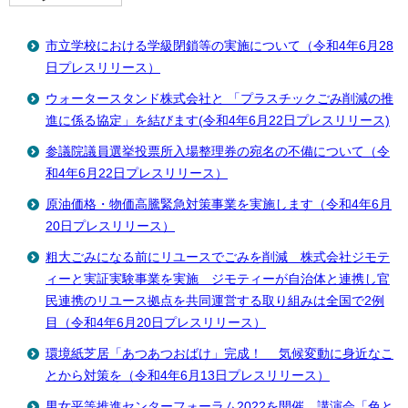
市立学校における学級閉鎖等の実施について（令和4年6月28
日プレスリリース）
ウォータースタンド株式会社と 「プラスチックごみ削減の推
進に係る協定」を結びます(令和4年6月22日プレスリリース)
参議院議員選挙投票所入場整理券の宛名の不備について（令
和4年6月22日プレスリリース）
原油価格・物価高騰緊急対策事業を実施します（令和4年6月
20日プレスリリース）
粗大ごみになる前にリユースでごみを削減 株式会社ジモテ
ィーと実証実験事業を実施 ジモティーが自治体と連携し官
民連携のリユース拠点を共同運営する取り組みは全国で2例
目（令和4年6月20日プレスリリース）
環境紙芝居「あつあつおばけ」完成！ 気候変動に身近なこ
とから対策を（令和4年6月13日プレスリリース）
男女平等推進センターフォーラム2022を開催 講演会「色と