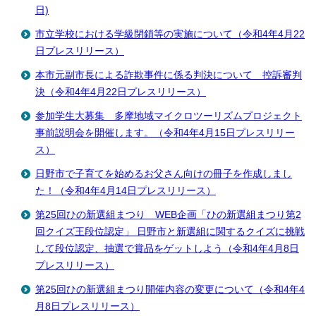
日)
市立学校における学級閉鎖等の実施について（令和4年4月22
日プレスリリース）
本市元副市長による詐欺事件に係る判決について 控訴審判
決（令和4年4月22日プレスリリース）
参加学生大募集 多摩地域マイクロツーリズムプロジェクト
事前説明会を開催します。（令和4年4月15日プレスリリー
ス）
日野市で子育てを始めるお父さん向けの冊子を作成しまし
た！（令和4年4月14日プレスリリース）
第25回ひの新選組まつり WEB企画「ひの新選組まつり第2
回クイズ王段位認定」 日野市と新選組に関するクイズに挑戦
して段位認定、抽選で賞品をゲットしよう（令和4年4月8日
プレスリリース）
第25回ひの新選組まつり開催内容の変更について（令和4年4
月8日プレスリリース）