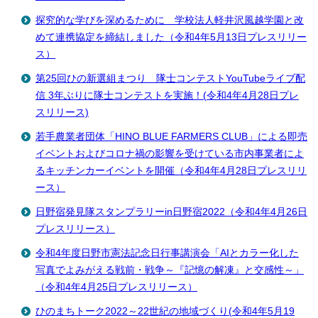
探究的な学びを深めるために 学校法人軽井沢風越学園と改
めて連携協定を締結しました（令和4年5月13日プレスリリー
ス）
第25回ひの新選組まつり 隊士コンテストYouTubeライブ配
信 3年ぶりに隊士コンテストを実施！(令和4年4月28日プレ
スリリース)
若手農業者団体「HINO BLUE FARMERS CLUB」による即売
イベントおよびコロナ禍の影響を受けている市内事業者によ
るキッチンカーイベントを開催（令和4年4月28日プレスリリ
ース）
日野宿発見隊スタンプラリーin日野宿2022（令和4年4月26日
プレスリリース）
令和4年度日野市憲法記念日行事講演会「AIとカラー化した
写真でよみがえる戦前・戦争～『記憶の解凍』と交感性～」
（令和4年4月25日プレスリリース）
ひのまちトーク2022～22世紀の地域づくり(令和4年5月19