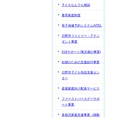
子どもなんでも相談
養育家庭制度
母子保健予約システムAITEL
日野市ファミリー・アテン
ダント事業
018サポート(東京都の事業)
妊婦のための支援給付事業
日野市子ども包括支援セン
ター
産後家庭向け配食サービス
ファーストバースデーサポ
ート事業
多胎児家庭支援事業（移動