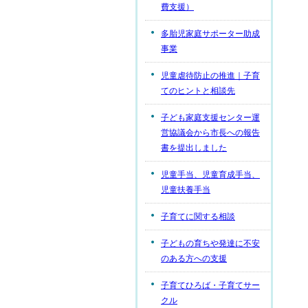
費支援）
多胎児家庭サポーター助成
事業
児童虐待防止の推進｜子育
てのヒントと相談先
子ども家庭支援センター運
営協議会から市長への報告
書を提出しました
児童手当、児童育成手当、
児童扶養手当
子育てに関する相談
子どもの育ちや発達に不安
のある方への支援
子育てひろば・子育てサー
クル