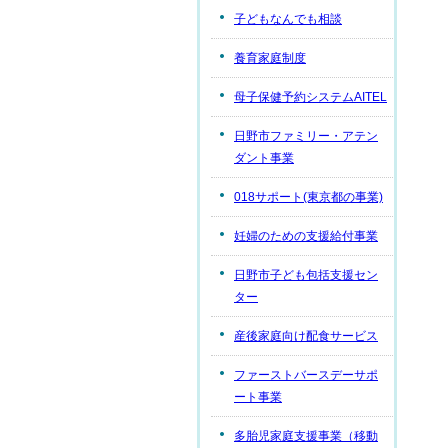
子どもなんでも相談
養育家庭制度
母子保健予約システムAITEL
日野市ファミリー・アテン
ダント事業
018サポート(東京都の事業)
妊婦のための支援給付事業
日野市子ども包括支援セン
ター
産後家庭向け配食サービス
ファーストバースデーサポ
ート事業
多胎児家庭支援事業（移動