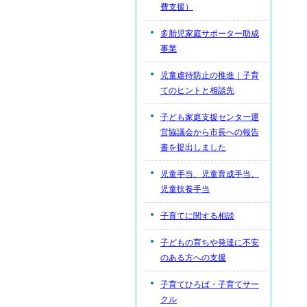
費支援）
多胎児家庭サポーター助成
事業
児童虐待防止の推進｜子育
てのヒントと相談先
子ども家庭支援センター運
営協議会から市長への報告
書を提出しました
児童手当、児童育成手当、
児童扶養手当
子育てに関する相談
子どもの育ちや発達に不安
のある方への支援
子育てひろば・子育てサー
クル