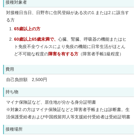
接種対象者
対接種日当日、日野市に住民登録がある次の1.または2.に該当す
る方
65歳以上の方
60歳以上65歳未満で、
心臓、腎臓、呼吸器の機能またはヒ
ト免疫不全ウイルスにより免疫の機能に日常生活がほとん
ど不可能な程度の
障害を有する方
（障害者手帳1級程度）
費用
自己負担額 2,500円
持ち物
マイナ保険証など、居住地が分かる身分証明書
※対象2.の方はマイナ保険証などと障害者手帳または診断書。生
活保護受給者および中国残留邦人等支援給付受給者は受給証明書
接種場所