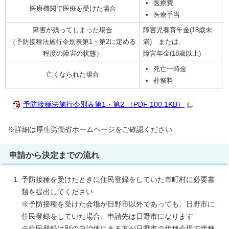
医療費
医療機関で医療を受けた場合
医療手当
障害が残ってしまった場合
障害児養育年金(18歳未
（予防接種法施行令別表第1・第2に定める
満) または、
程度の障害の状態）
障害年金(18歳以上)
死亡一時金
亡くなられた場合
葬祭料
予防接種法施行令別表第1・第2 （PDF 100.1KB）
※詳細は厚生労働省ホームページをご確認ください
申請から決定までの流れ
予防接種を受けたときに住民登録をしていた市町村に必要書
類を提出してください
※予防接種を受けた会場が日野市以外であっても、日野市に
住民登録をしていた場合、申請先は日野市になります
※住民登録は別の自治体にある方が日野市の接種会場で接種