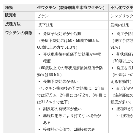
種類
生ワクチン（乾燥弱毒生水痘ワクチン）
不活化ワク
販売名
ビケン
シングリッ
接種方法
皮下注射
筋肉内注射
ワクチンの特徴
発症予防効果が中程度
発症予防
（発症予防効果は50～59歳で69.8％、
（発症予防効
60歳以上の方で51.3％）
91％）
帯状疱疹後神経痛予防効果が中程
帯状疱疹
程度
（70歳以上
（60歳以上での帯状疱疹後神経痛予防
発症を長
効果は66.5％）
（50歳以上
長期予防効果が低い
える有効性
（ワクチン接種後の予防効果は、1年目
副反応の
では67.5％、2年目には47.2％、8年目に
（注射部位
は31.8％まで低下）
頻度が多い
副反応の発現率が低い
接種料が
基礎疾患等により打てない場合が
2回接種
ある
接種料が安価で、1回接種のみ