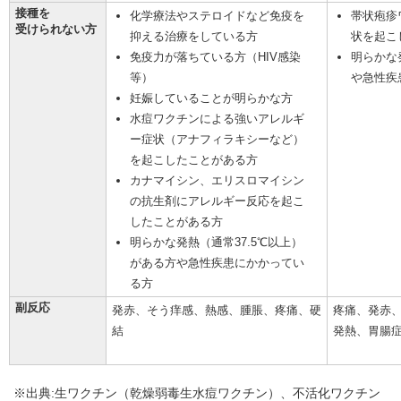
接種を
化学療法やステロイドなど免疫を
帯状疱疹
受けられない方
抑える治療をしている方
状を起こ
免疫力が落ちている方（HIV感染
明らかな
等）
や急性疾
妊娠していることが明らかな方
水痘ワクチンによる強いアレルギ
ー症状（アナフィラキシーなど）
を起こしたことがある方
カナマイシン、エリスロマイシン
の抗生剤にアレルギー反応を起こ
したことがある方
明らかな発熱（通常37.5℃以上）
がある方や急性疾患にかかってい
る方
副反応
発赤、そう痒感、熱感、腫脹、疼痛、硬
疼痛、発赤
結
発熱、胃腸
※出典:生ワクチン（乾燥弱毒生水痘ワクチン）、不活化ワクチン