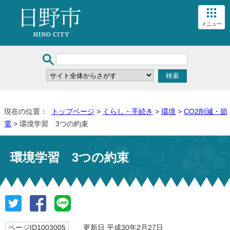
メニュー
現在の位置：
トップページ
>
くらし・手続き
>
環境
>
CO2削減・節
電
> 環境学習 3つの約束
環境学習 3つの約束
ページID1003005
更新日 平成30年2月27日