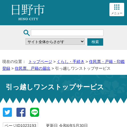
メニュー
現在の位置：
トップページ
>
くらし・手続き
>
住民票・戸籍・印鑑
登録
>
住民票、戸籍の届出
> 引っ越しワンストップサービス
引っ越しワンストップサービス
ページID1023193
更新日 令和6年5月30日