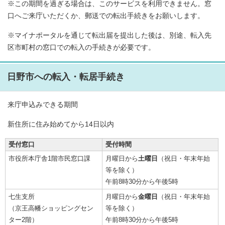
※この期間を過ぎる場合は、このサービスを利用できません。窓
口へご来庁いただくか、郵送での転出手続きをお願いします。
※マイナポータルを通じて転出届を提出した後は、別途、転入先
区市町村の窓口での転入の手続きが必要です。
日野市への転入・転居手続き
来庁申込みできる期間
新住所に住み始めてから14日以内
受付窓口
受付時間
市役所本庁舎1階市民窓口課
月曜日から
土曜日
（祝日・年末年始
等を除く）
午前8時30分から午後5時
七生支所
月曜日から
金曜日
（祝日・年末年始
（京王高幡ショッピングセン
等を除く）
ター2階）
午前8時30分から午後5時