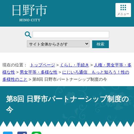
メニュー
現在の位置：
トップページ
>
くらし・手続き
>
人権・男女平等・多
様な性
>
男女平等・多様な性
>
にじいろ通信 もっと知ろう！性の
多様性のこと
> 第8回 日野市パートナーシップ制度の今
第8回 日野市パートナーシップ制度の
今