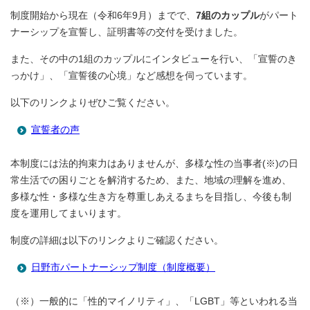
制度開始から現在（令和6年9月）までで、
7組のカップル
がパート
ナーシップを宣誓し、証明書等の交付を受けました。
また、その中の1組のカップルにインタビューを行い、「宣誓のき
っかけ」、「宣誓後の心境」など感想を伺っています。
以下のリンクよりぜひご覧ください。
宣誓者の声
本制度には法的拘束力はありませんが、多様な性の当事者(※)の日
常生活での困りごとを解消するため、また、地域の理解を進め、
多様な性・多様な生き方を尊重しあえるまちを目指し、今後も制
度を運用してまいります。
制度の詳細は以下のリンクよりご確認ください。
日野市パートナーシップ制度（制度概要）
（※）一般的に「性的マイノリティ」、「LGBT」等といわれる当