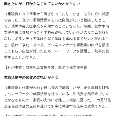
働きたいが、何からはじめてよいかわからない
（相談例）長く仕事から遠ざかっており、ひきこもりに近い状態
であった。直ぐに求職活動するには自信がないと相談したとこ
ろ、就労準備支援事業を利用することとなった。毎回、就労準備
支援事業に参加することで昼夜逆転していた生活のリズムを取り
戻し、ボランティア体験や就労体験を重ねる事で他人と関わるこ
とに慣れてきた。その後、ビジネスマナーや履歴書の作成を指導
してもらい自信が付いたため、ハローワークを活用し、無事に就
労することができた。
【利用事業】自立相談支援事業、就労準備支援事業
求職活動中の家賃の支払いが不安
（相談例）仕事が合わず自己都合で離職したが、正規職員を目指
しハローワークで就職活動を行っている。生活費は預貯金でなん
とかなるものの、家賃の支払いが難しく相談に至った。3カ月間住
居確保給付金の支給を受けて無事に希望する仕事に就職できた。