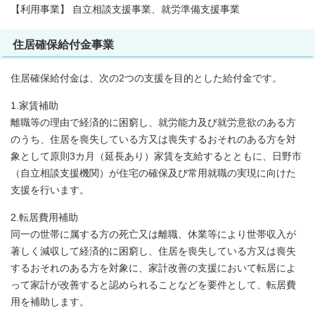
【利用事業】 自立相談支援事業、就労準備支援事業
住居確保給付金事業
住居確保給付金は、次の2つの支援を目的とした給付金です。
1.家賃補助
離職等の理由で経済的に困窮し、就労能力及び就労意欲のある方
のうち、住居を喪失している方又は喪失するおそれのある方を対
象として原則3カ月（延長あり）家賃を支給するとともに、日野市
（自立相談支援機関）が住宅の確保及び常用就職の実現に向けた
支援を行います。
2.転居費用補助
同一の世帯に属する方の死亡又は離職、休業等により世帯収入が
著しく減収して経済的に困窮し、住居を喪失している方又は喪失
するおそれのある方を対象に、家計改善の支援において転居によ
って家計が改善すると認められることなどを要件として、転居費
用を補助します。