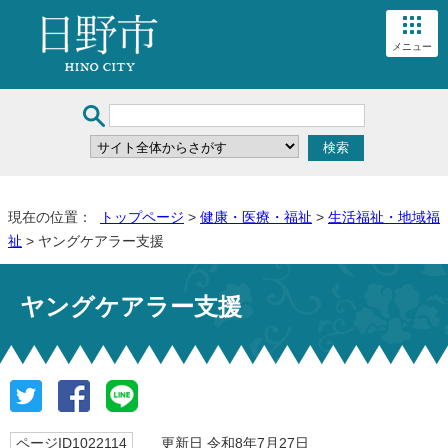
メニュー
現在の位置：
トップページ
>
健康・医療・福祉
>
生活福祉・地域福
祉
> ヤングケアラー支援
ヤングケアラー支援
ページID1022114
更新日 令和8年7月27日