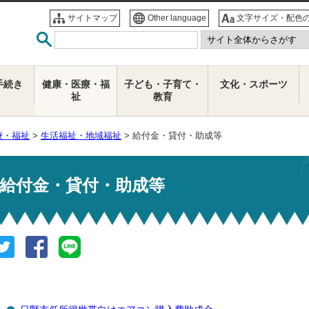
サイトマップ
Other language
文字サイズ・配色
手続き
健康・医療・福
子ども・子育て・
文化・スポーツ
祉
教育
療・福祉
>
生活福祉・地域福祉
> 給付金・貸付・助成等
給付金・貸付・助成等