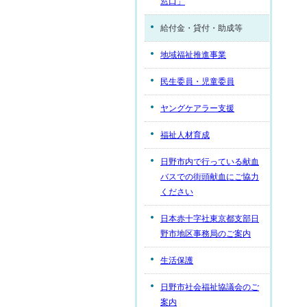
窓口」
給付金・貸付・助成等
地域福祉推進事業
民生委員・児童委員
ヤングケアラー支援
福祉人材育成
日野市内で行っている献血
バスでの街頭献血にご協力
ください
日本赤十字社東京都支部日
野市地区事務局のご案内
生活保護
日野市社会福祉協議会のご
案内