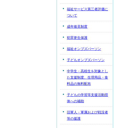
福祉サービス第三者評価に
ついて
成年後見制度
犯罪更生保護
福祉オンブズパーソン
子どもオンブズパーソン
中学生・高校生を対象とし
た支援制度、生理用品・食
料品の無料配布
子どもの学習等支援活動団
体への補助
旧軍人・軍属および戦没者
等の援護