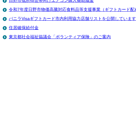
日野市低所得世帯向けエアコン購入費助成金
令和7年度日野市物価高騰対応食料品等支援事業（ギフトカード配
バニラVisaギフトカード市内利用協力店舗リストを公開しています
住居確保給付金
東京都社会福祉協議会「ボランティア保険」のご案内