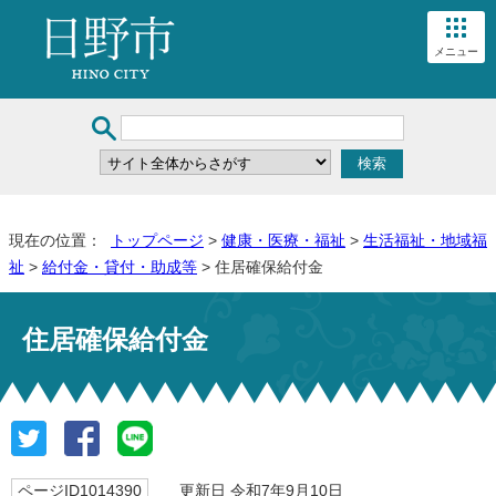
メニュー
現在の位置：
トップページ
>
健康・医療・福祉
>
生活福祉・地域福
祉
>
給付金・貸付・助成等
> 住居確保給付金
住居確保給付金
ページID1014390
更新日 令和7年9月10日