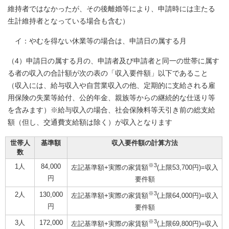
維持者ではなかったが、その後離婚等により、申請時には主たる
生計維持者となっている場合も含む）
イ：やむを得ない休業等の場合は、申請日の属する月
（4）申請日の属する月の、申請者及び申請者と同一の世帯に属す
る者の収入の合計額が次の表の「収入要件額」以下であること
（収入には、給与収入や自営業収入の他、定期的に支給される雇
用保険の失業等給付、公的年金、親族等からの継続的な仕送り等
を含みます）※給与収入の場合、社会保険料等天引き前の総支給
額（但し、交通費支給額は除く）が収入となります
世帯人
基準額
収入要件額の計算方法
数
※3
1人
84,000
左記基準額+実際の家賃額
(上限53,700円)=収入
円
要件額
※3
2人
130,000
左記基準額+実際の家賃額
(上限64,000円)=収入
円
要件額
※3
3人
172,000
左記基準額+実際の家賃額
(上限69,800円)=収入