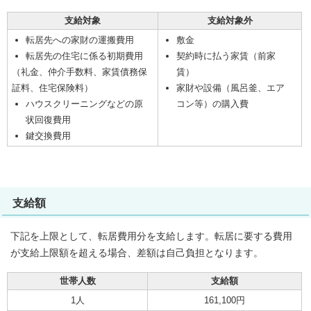
支給対象
支給対象外
転居先への家財の運搬費用
敷金
転居先の住宅に係る初期費用
契約時に払う家賃（前家
（礼金、仲介手数料、家賃債務保
賃）
証料、住宅保険料）
家財や設備（風呂釜、エア
ハウスクリーニングなどの原
コン等）の購入費
状回復費用
鍵交換費用
支給額
下記を上限として、転居費用分を支給します。転居に要する費用
が支給上限額を超える場合、差額は自己負担となります。
世帯人数
支給額
1人
161,100円