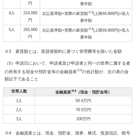
円
要件額
※3
4人
214,000
左記基準額+実際の家賃額
(上限69,800円)=収入
円
要件額
※3
5人
255,000
左記基準額+実際の家賃額
(上限69,800円)=収入
円
要件額
※3 家賃額とは、賃貸借契約に基づく管理費等を除いた金額
（5）申請日において、申請者及び申請者と同一の世帯に属する者
※4
の所有する現金や預貯金等の金融資産
の合計額が、次の表の金
額以下であること
世帯人数
※4
金融資産
（現金・預貯金等）
1人
50.4万円
2人
78.0万円
3人
100万円
※4 金融資産とは、現金、預貯金、債券、株式、投資信託、暗号