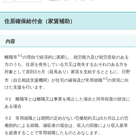
住居確保給付金（家賃補助）
内容
※1
離職等
の理由で経済的に困窮し、就労能力及び就労意欲のある
方のうち、住居を喪失している方又は喪失するおそれのある方を
対象として原則3カ月（延長あり）家賃を支給するとともに、日野
※2
市（自立相談支援機関）が住宅の確保及び常用就職
の実現に向
けた支援を行います。
※1 離職等とは離職又は事業を廃止した場合と同等程度の状況に
ある場合
※2 常用就職とは期間の定めがない労働契約又は6カ月以上の労
働契約による就職。減収者の場合は、収入の回復により収入基準
を超過することで常用就職したものとみなします。