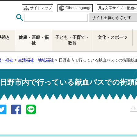
サイトマップ
Other language
文字サイズ・配色
手続き
健康・医療・福
子ども・子育て・
文化・スポーツ
祉
教育
療・福祉
>
生活福祉・地域福祉
> 日野市内で行っている献血バスでの街頭献
日野市内で行っている献血バスでの街頭
ペー