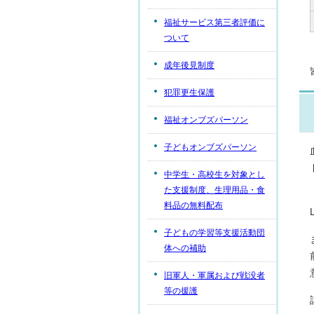
福祉サービス第三者評価に
ついて
成年後見制度
犯罪更生保護
福祉オンブズパーソン
子どもオンブズパーソン
中学生・高校生を対象とし
た支援制度、生理用品・食
料品の無料配布
子どもの学習等支援活動団
体への補助
旧軍人・軍属および戦没者
等の援護