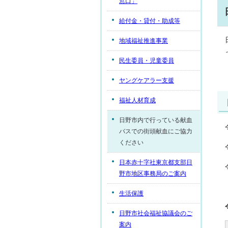
窓口」
給付金・貸付・助成等
地域福祉推進事業
民生委員・児童委員
ヤングケアラー支援
福祉人材育成
日野市内で行っている献血
バスでの街頭献血にご協力
ください
日本赤十字社東京都支部日
野市地区事務局のご案内
生活保護
日野市社会福祉協議会のご
案内