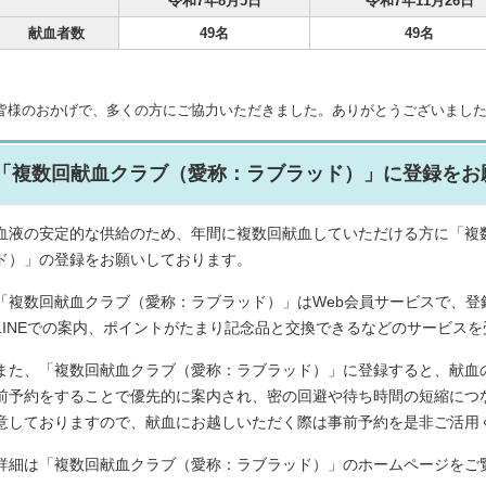
令和7年8月5日
令和7年11月26日
献血者数
49名
49名
皆様のおかげで、多くの方にご協力いただきました。ありがとうございまし
「複数回献血クラブ（愛称：ラブラッド）」に登録をお
血液の安定的な供給のため、年間に複数回献血していただける方に「複
ド）」の登録をお願いしております。
「複数回献血クラブ（愛称：ラブラッド）」はWeb会員サービスで、登
LINEでの案内、ポイントがたまり記念品と交換できるなどのサービス
また、「複数回献血クラブ（愛称：ラブラッド）」に登録すると、献血
前予約をすることで優先的に案内され、密の回避や待ち時間の短縮につ
意しておりますので、献血にお越しいただく際は事前予約を是非ご活用
詳細は「複数回献血クラブ（愛称：ラブラッド）」のホームページをご