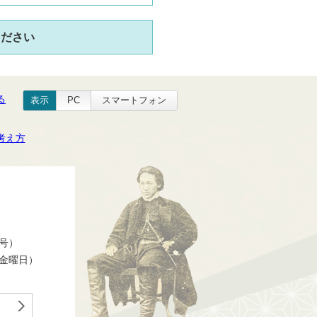
ください
る
表示
PC
スマートフォン
考え方
番号）
ら金曜日）