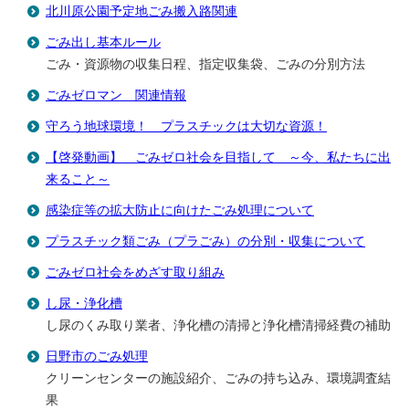
北川原公園予定地ごみ搬入路関連
ごみ出し基本ルール
ごみ・資源物の収集日程、指定収集袋、ごみの分別方法
ごみゼロマン 関連情報
守ろう地球環境！ プラスチックは大切な資源！
【啓発動画】 ごみゼロ社会を目指して ～今、私たちに出
来ること～
感染症等の拡大防止に向けたごみ処理について
プラスチック類ごみ（プラごみ）の分別・収集について
ごみゼロ社会をめざす取り組み
し尿・浄化槽
し尿のくみ取り業者、浄化槽の清掃と浄化槽清掃経費の補助
日野市のごみ処理
クリーンセンターの施設紹介、ごみの持ち込み、環境調査結
果