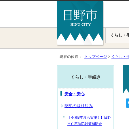
くらし・
現在の位置：
トップページ
>
くらし・
くらし・手続き
安全・安心
防犯の取り組み
【令和8年度も実施！】日野
市住宅防犯対策補助金