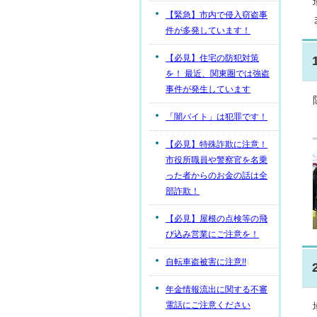
【緊急】市内で侵入窃盗事
件が多発しています！
【必見】住宅の防犯対策
を！ 最近、関東圏では強盗
事件が発生しています
「闇バイト」は犯罪です！
【必見】特殊詐欺に注意！
市役所職員や警察官を名乗
った者からのお金の話は全
部詐欺！
【必見】屋根の点検等の飛
び込み営業にご注意を！
自転車盗被害に注意!!
年金情報流出に関する不審
電話にご注意ください