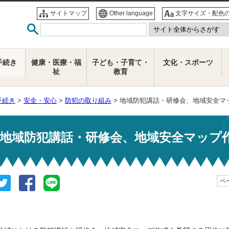
サイトマップ
Other language
文字サイズ・配色
手続き
健康・医療・福
子ども・子育て・
文化・スポーツ
祉
教育
手続き
>
安全・安心
>
防犯の取り組み
> 地域防犯講話・研修会、地域安全マ
地域防犯講話・研修会、地域安全マップ
ペー