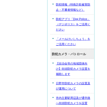
防犯情報（特殊詐欺被害防
止・不審者情報など）
防犯アプリ「Digi Police」
（デジポリス）をご活用く
ださい
「メールけいしちょう」を
ご活用ください
防犯カメラ・パトロール
【自治会等の地域団体向
け】街頭防犯カメラ設置を
補助します
日野市防犯カメラの設置及
び運用について
市内主要駅周辺及び通学路
へ街頭防犯カメラを設置