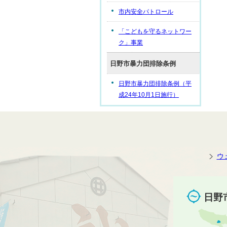
市内安全パトロール
「こどもを守るネットワー
ク」事業
日野市暴力団排除条例
日野市暴力団排除条例（平
成24年10月1日施行）
ウ
日野