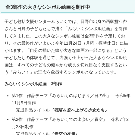
全3部作の大きなシンボル絵画を制作中
子ども包括支援センターみらいくでは、日野市出身の画家蟹江杏
さんと日野の子どもたちで描く「みらいくシンボル絵画」を制作
してきました。この大きなシンボル絵画は全3部作を予定してお
り、その最終作がいよいよ今年11月24日（月曜・振替休日）に描
かれます。「自分の描いた絵が大きな絵画の一部になる」という
子どもたちの体験を通じて、力強く仕上がった大きなシンボル絵
画は、すべての子どもの健やかな成長を切れ目なく支援するとい
う「みらいく」の理念を象徴するシンボルとなっています。
みらいくシンボル絵画 3部作
第1作 作品テーマ「みらいくのはじまり／日の出」 令和5年
11月5日制作
完成作品タイトル
『朝陽を空へ上げる少女たち』
第2作 作品テーマ「みらいくでの出会い／青空」 令和7年2
月23日制作
完成作品タイトル
『青空の友達』