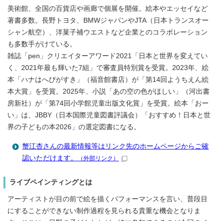
美術館、全国の百貨店や画廊で個展を開催。絵本やエッセイなど
著書多数。長野トヨタ、BMWジャパンやJTA（日本トランスオー
シャン航空）、洋菓子補ウエストなど企業とのコラボレーション
も多数手がけている。
雑誌「pen」クリエイターアワード2021「日本と世界を変えてい
く、2021年最も輝いた7組」で審査員特別賞を受賞。2023年、絵
本「ハナはへびがすき」（福音館書店）が「第14回ようちえん絵
本大賞」を受賞。2025年、小説「あの空の色がほしい」（河出書
房新社）が「第74回小学館児童出版文化賞」を受賞。絵本「おー
い」は、JBBY（日本国際児童図書評議会）「おすすめ！日本と世
界の子どもの本2026」の選定図書になる。
蟹江杏さんの最新情報等はリンク先のホームページからご確
認いただけます。
（外部リンク）
ライブペインティングとは
アーティストが目の前で絵を描くパフォーマンスを言い、普段目
にすることができない制作過程を見られる貴重な機会となりま