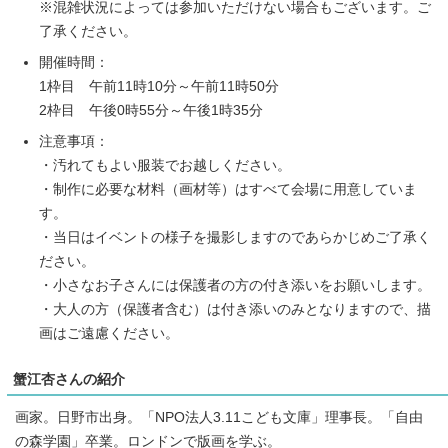
※混雑状況によっては参加いただけない場合もございます。ご
了承ください。
開催時間：
1枠目 午前11時10分～午前11時50分
2枠目 午後0時55分～午後1時35分
注意事項：
・汚れてもよい服装でお越しください。
・制作に必要な材料（画材等）はすべて会場に用意していま
す。
・当日はイベントの様子を撮影しますのであらかじめご了承く
ださい。
・小さなお子さんには保護者の方の付き添いをお願いします。
・大人の方（保護者含む）は付き添いのみとなりますので、描
画はご遠慮ください。
蟹江杏さんの紹介
画家。日野市出身。「NPO法人3.11こども文庫」理事長。「自由
の森学園」卒業。ロンドンで版画を学ぶ。