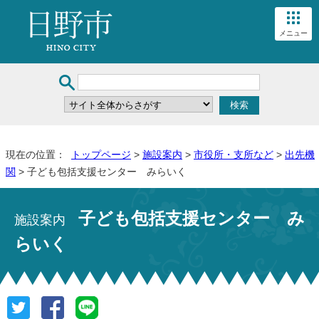
メニュー
現在の位置：
トップページ
>
施設案内
>
市役所・支所など
>
出先機
関
> 子ども包括支援センター みらいく
子ども包括支援センター み
施設案内
らいく