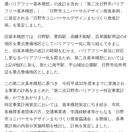
通バリアフリー基本構想』の改訂を含め（『第二次日野市バリア
フリー基本構想』）、「日野市ユニバーサルデザイン推進条例」
に規定される『日野市ユニバーサルデザインまちづくり推進計
画』を策定しました。
旧基本構想では、日野駅、豊田駅、高幡不動駅、百草園駅周辺の4
地区を重点整備地区としてバリアフリー化に取り組んできまし
た。旧基本構想の改訂の時期をむかえ、バリアフリー新法に対応
し更なるバリアフリー化を図るため、第二次基本構想においては
上記4地区に加え、新たに南平駅、平山城址公園駅、日野市役所周
辺を重点整備地区としました。
この第二次基本構想に基づき、今回平成32年度末までに実施され
る事業の計画をまとめた『第二次日野市バリアフリー特定事業計
画』ができあがりました。
特定事業計画策定においては、基本構想策定に引き続き、市民、
各種障害者団体の方、交通事業者、学識経験者等からなる「日野
市ユニバーサルデザインまちづくり推進協議会」を開催し、各事
業計画の内容や実施時期を検討し、計画を策定しました。