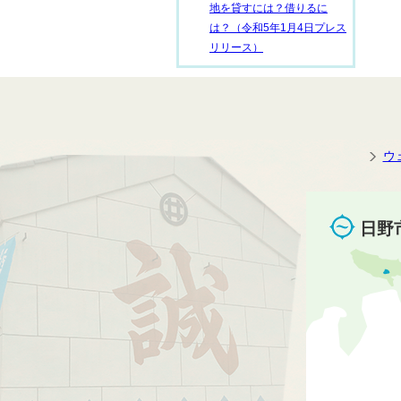
地を貸すには？借りるに
は？（令和5年1月4日プレス
リリース）
ウ
日野