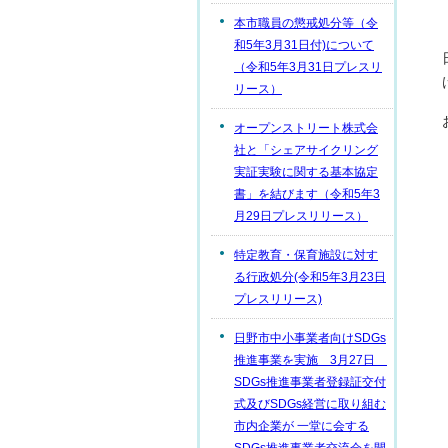
本市職員の懲戒処分等（令
和5年3月31日付)について
（令和5年3月31日プレスリ
リース）
オープンストリート株式会
社と「シェアサイクリング
実証実験に関する基本協定
書」を結びます（令和5年3
月29日プレスリリース）
特定教育・保育施設に対す
る行政処分(令和5年3月23日
プレスリリース)
日野市中小事業者向けSDGs
推進事業を実施 3月27日
SDGs推進事業者登録証交付
式及びSDGs経営に取り組む
市内企業が 一堂に会する