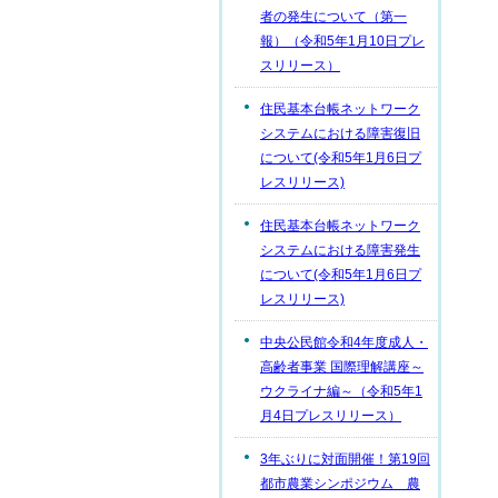
者の発生について（第一
報）（令和5年1月10日プレ
スリリース）
住民基本台帳ネットワーク
システムにおける障害復旧
について(令和5年1月6日プ
レスリリース)
住民基本台帳ネットワーク
システムにおける障害発生
について(令和5年1月6日プ
レスリリース)
中央公民館令和4年度成人・
高齢者事業 国際理解講座～
ウクライナ編～（令和5年1
月4日プレスリリース）
3年ぶりに対面開催！第19回
都市農業シンポジウム 農