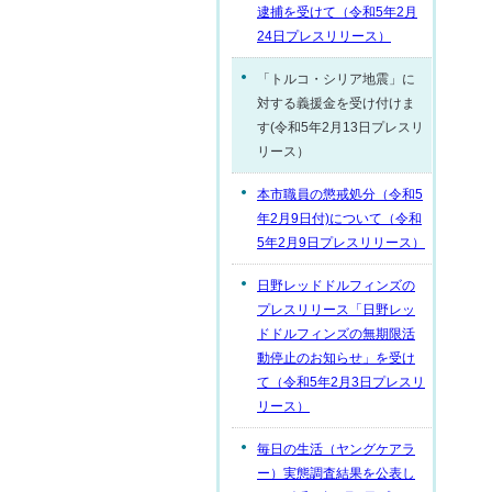
逮捕を受けて（令和5年2月
24日プレスリリース）
「トルコ・シリア地震」に
対する義援金を受け付けま
す(令和5年2月13日プレスリ
リース）
本市職員の懲戒処分（令和5
年2月9日付)について（令和
5年2月9日プレスリリース）
日野レッドドルフィンズの
プレスリリース「日野レッ
ドドルフィンズの無期限活
動停止のお知らせ」を受け
て（令和5年2月3日プレスリ
リース）
毎日の生活（ヤングケアラ
ー）実態調査結果を公表し