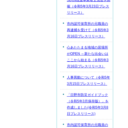
SDGs推進事業者交流会を開
催（令和5年3月23日プレス
リリース）
市内認可保育所の元職員の
再逮捕を受けて（令和5年3
月16日プレスリリース）
心あたたまる地域の居場所
がOPEN ～新たな出会いは
ここから始まる（令和5年3
月16日プレスリリース）
人事異動について（令和5年
3月15日プレスリリース）
「日野市防災ガイドブック
（令和5年3月保存版）」を
作成しました(令和5年3月8
日プレスリリース)
市内認可保育所の元職員の