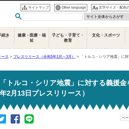
サイトマップ
Other language
文字サイズ・配色
手続き
健康・医療・福
子ども・子育て・
文化・スポーツ
祉
教育
リース
>
プレスリリース（令和5年1月～3月）
> 「トルコ・シリア地震」に対
「トルコ・シリア地震」に対する義援金を
年2月13日プレスリリース）
ページ