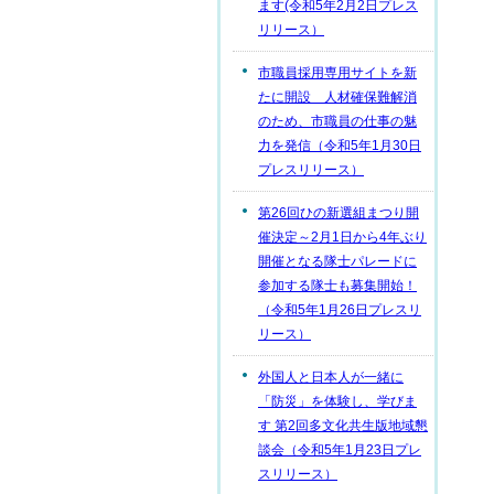
ます(令和5年2月2日プレス
リリース）
市職員採用専用サイトを新
たに開設 人材確保難解消
のため、市職員の仕事の魅
力を発信（令和5年1月30日
プレスリリース）
第26回ひの新選組まつり開
催決定～2月1日から4年ぶり
開催となる隊士パレードに
参加する隊士も募集開始！
（令和5年1月26日プレスリ
リース）
外国人と日本人が一緒に
「防災」を体験し、学びま
す 第2回多文化共生版地域懇
談会（令和5年1月23日プレ
スリリース）