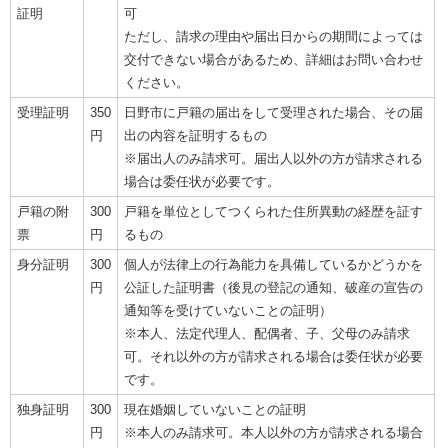
証明
可
ただし、請求の理由や届出日からの期間によっては
交付できない場合があるため、詳細はお問い合わせ
ください。
受理証明
350
日野市に戸籍の届出をして受理された場合、その届
円
出の内容を証明するもの
※届出人のみ請求可。届出人以外の方が請求される
場合は委任状が必要です。
戸籍の附
300
戸籍を単位としてつくられた住所異動の経歴を証す
票
円
るもの
身分証明
300
個人が法律上の行為能力を具備しているかどうかを
円
公証した証明書（後見の登記の通知、破産の宣告の
通知等を受けていないことの証明）
※本人、法定代理人、配偶者、子、父母のみ請求
可。それ以外の方が請求される場合は委任状が必要
です。
独身証明
300
現在婚姻していないことの証明
円
※本人のみ請求可。本人以外の方が請求される場合