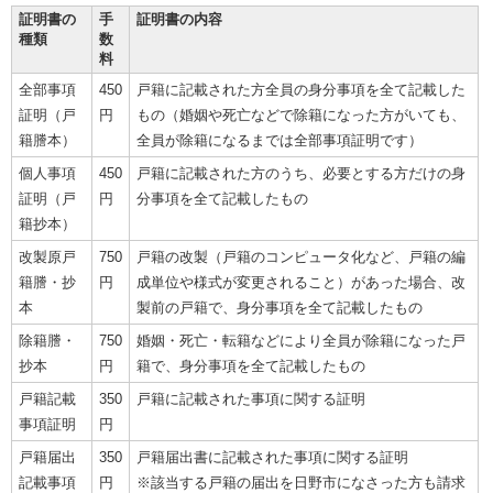
証明書の
手
証明書の内容
種類
数
料
全部事項
450
戸籍に記載された方全員の身分事項を全て記載した
証明（戸
円
もの（婚姻や死亡などで除籍になった方がいても、
籍謄本）
全員が除籍になるまでは全部事項証明です）
個人事項
450
戸籍に記載された方のうち、必要とする方だけの身
証明（戸
円
分事項を全て記載したもの
籍抄本）
改製原戸
750
戸籍の改製（戸籍のコンピュータ化など、戸籍の編
籍謄・抄
円
成単位や様式が変更されること）があった場合、改
本
製前の戸籍で、身分事項を全て記載したもの
除籍謄・
750
婚姻・死亡・転籍などにより全員が除籍になった戸
抄本
円
籍で、身分事項を全て記載したもの
戸籍記載
350
戸籍に記載された事項に関する証明
事項証明
円
戸籍届出
350
戸籍届出書に記載された事項に関する証明
記載事項
円
※該当する戸籍の届出を日野市になさった方も請求