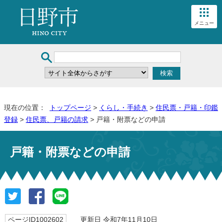
メニュー
現在の位置：
トップページ
>
くらし・手続き
>
住民票・戸籍・印鑑
登録
>
住民票、戸籍の請求
> 戸籍・附票などの申請
戸籍・附票などの申請
ページID1002602
更新日 令和7年11月10日