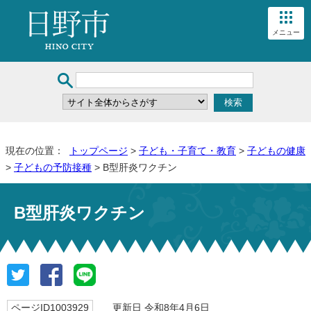
メニュー
現在の位置：
トップページ
>
子ども・子育て・教育
>
子どもの健康
>
子どもの予防接種
> B型肝炎ワクチン
B型肝炎ワクチン
ページID1003929
更新日 令和8年4月6日