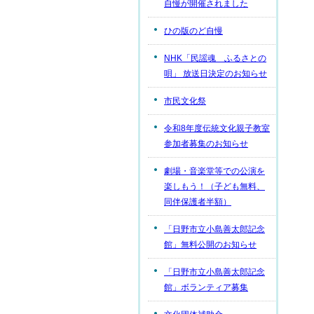
自慢が開催されました
ひの版のど自慢
NHK「民謡魂 ふるさとの
唄」 放送日決定のお知らせ
市民文化祭
令和8年度伝統文化親子教室
参加者募集のお知らせ
劇場・音楽堂等での公演を
楽しもう！（子ども無料、
同伴保護者半額）
「日野市立小島善太郎記念
館」無料公開のお知らせ
「日野市立小島善太郎記念
館」ボランティア募集