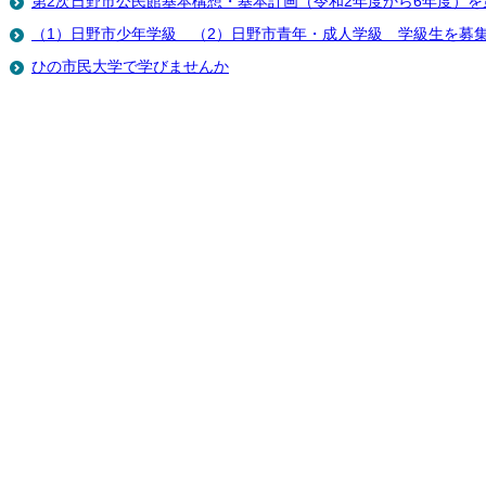
第2次日野市公民館基本構想・基本計画（令和2年度から6年度）を
（1）日野市少年学級 （2）日野市青年・成人学級 学級生を募
ひの市民大学で学びませんか