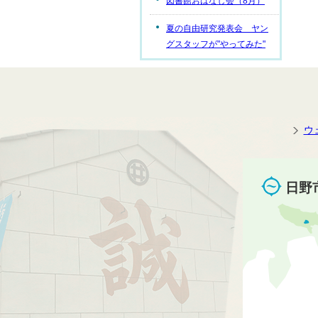
図書館おはなし会（8月）
夏の自由研究発表会 ヤン
グスタッフが"やってみた"
ウ
日野