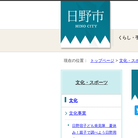
くらし・
現在の位置：
トップページ
>
文化・ス
文化・スポーツ
文化
文化事業
日野宿子ども発見隊 夏休
み！親子で調べよう日野用