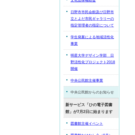
文化団体補助金
日野市市民会館及び日野市
立とよだ市民ギャラリーの
指定管理者の指定について
学生発案による地域活性化
事業
明星大学デザイン学部 日
野活性化プロジェクト2018
開催
中央公民館主催事業
中央公民館からのお知らせ
新サービス「ひの電子図書
館」が7月2日に始まります
図書館主催イベント