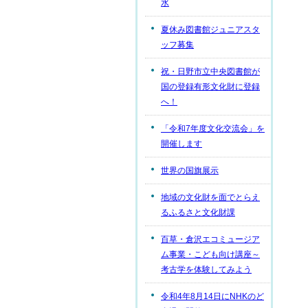
水
夏休み図書館ジュニアスタ
ッフ募集
祝・日野市立中央図書館が
国の登録有形文化財に登録
へ！
「令和7年度文化交流会」を
開催します
世界の国旗展示
地域の文化財を面でとらえ
るふるさと文化財課
百草・倉沢エコミュージア
ム事業・こども向け講座～
考古学を体験してみよう
令和4年8月14日にNHKのど