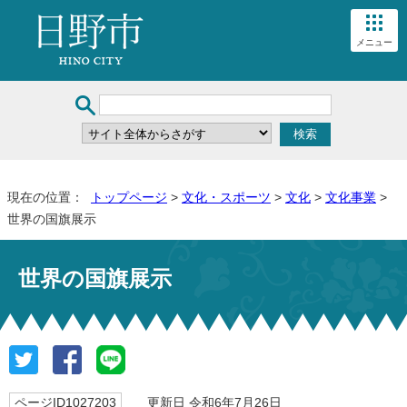
メニュー
現在の位置：
トップページ
>
文化・スポーツ
>
文化
>
文化事業
>
世界の国旗展示
世界の国旗展示
ページID1027203
更新日 令和6年7月26日