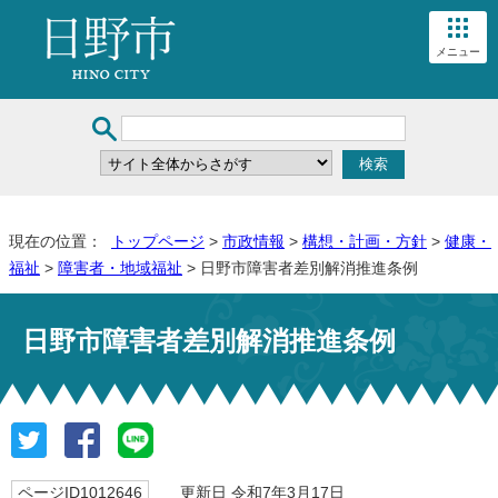
メニュー
現在の位置：
トップページ
>
市政情報
>
構想・計画・方針
>
健康・
福祉
>
障害者・地域福祉
> 日野市障害者差別解消推進条例
日野市障害者差別解消推進条例
ページID1012646
更新日 令和7年3月17日