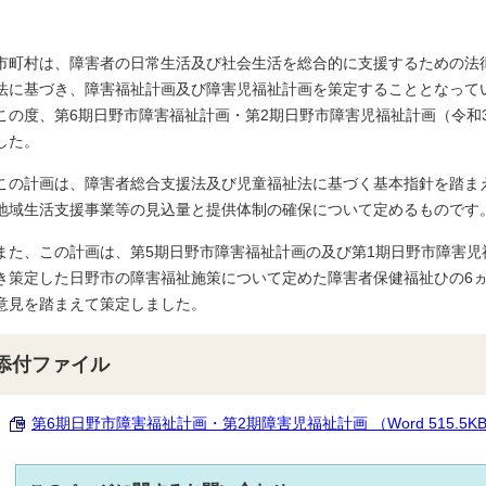
市町村は、障害者の日常生活及び社会生活を総合的に支援するための法
法に基づき、障害福祉計画及び障害児福祉計画を策定することとなって
この度、第6期日野市障害福祉計画・第2期日野市障害児福祉計画（令和
した。
この計画は、障害者総合支援法及び児童福祉法に基づく基本指針を踏ま
地域生活支援事業等の見込量と提供体制の確保について定めるものです
また、この計画は、第5期日野市障害福祉計画の及び第1期日野市障害
き策定した日野市の障害福祉施策について定めた障害者保健福祉ひの6
意見を踏まえて策定しました。
添付ファイル
第6期日野市障害福祉計画・第2期障害児福祉計画 （Word 515.5K