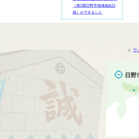
（第2期日野市地域福祉計
画）ができました
ウ
日野