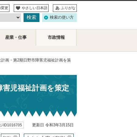
の変更
やさしい日本語
ふりがな
検索の使い方
産業・仕事
市政情報
祉計画・第2期日野市障害児福祉計画を策
障害児福祉計画を策定
更新日 令和3年3月15日
ID1016705