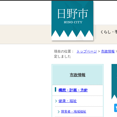
くらし・
現在の位置：
トップページ
>
市政情報
定しました
市政情報
構想・計画・方針
健康・福祉
障害者・地域福祉