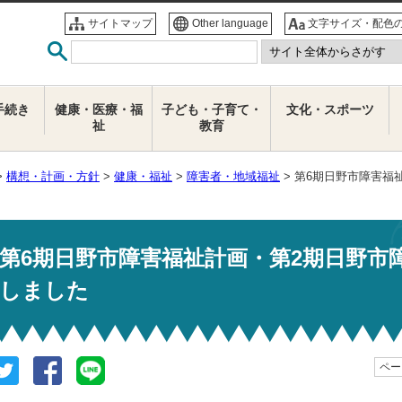
サイトマップ
Other language
文字サイズ・配色
手続き
健康・医療・福
子ども・子育て・
文化・スポーツ
祉
教育
>
構想・計画・方針
>
健康・福祉
>
障害者・地域福祉
> 第6期日野市障害福
第6期日野市障害福祉計画・第2期日野市
しました
ページ