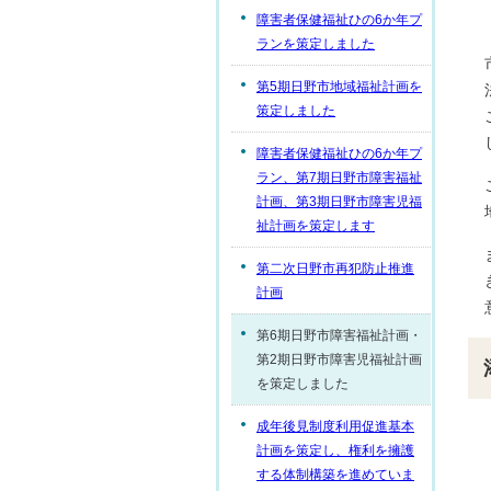
障害者保健福祉ひの6か年プ
ランを策定しました
第5期日野市地域福祉計画を
策定しました
障害者保健福祉ひの6か年プ
ラン、第7期日野市障害福祉
計画、第3期日野市障害児福
祉計画を策定します
第二次日野市再犯防止推進
計画
第6期日野市障害福祉計画・
第2期日野市障害児福祉計画
を策定しました
成年後見制度利用促進基本
計画を策定し、権利を擁護
する体制構築を進めていま