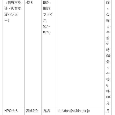
（日野市発
42-8
589-
曜
達・教育支
8877
～
援センタ
ファク
金
ー）
ス
曜
514-
日
8740
午
前
9
時
00
分
～
午
後
6
時
00
分
NPO法人
高幡2-9
電話
soudan@cilhino.or.jp
月