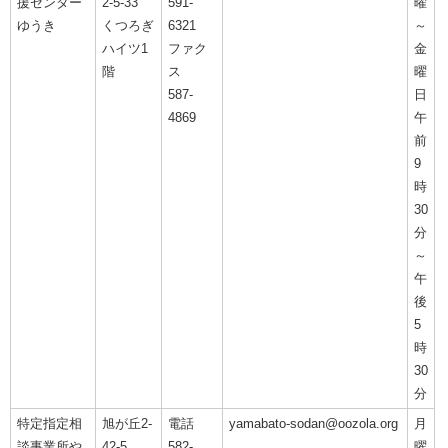
援センター
2-5-33
591-
曜
ゆうき
くつろぎ
6321
～
ハイツ1
ファク
金
階
ス
曜
587-
日
4869
午
前
9
時
30
分
～
午
後
5
時
30
分
特定指定相
旭が丘2-
電話
yamabato-sodan@oozola.org
月
談事業所や
42-5
582-
曜