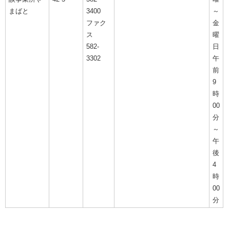
まばと
3400
～
ファク
金
ス
曜
582-
日
3302
午
前
9
時
00
分
～
午
後
4
時
00
分