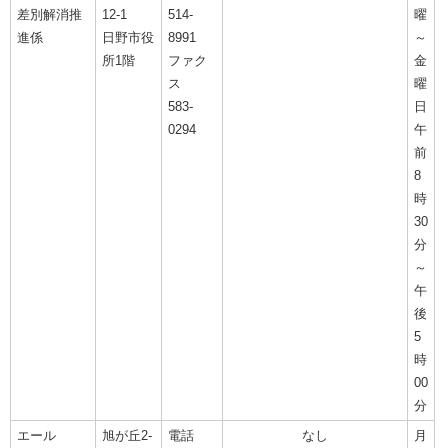
差別解消推
12-1
514-
曜
進係
日野市役
8991
～
所1階
ファク
金
ス
曜
583-
日
0294
午
前
8
時
30
分
～
午
後
5
時
00
分
エール
旭が丘2-
電話
なし
月