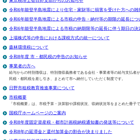
東京税理士会日野支部からのお知らせ
令和6年能登半島地震により住宅・家財等に損害を受けた方への雑
令和6年能登半島地震による市税の申告・納付等の期限の延長につ
令和6年能登半島地震による市税の納期限等の延長に伴う期日の決定
上場株式等の申告における課税方式の統一について
森林環境税について
令和8年度 市・都民税の申告のお知らせ
事業者の方へ
給与からの特別徴収は、特別徴収義務者である会社・事業者等の給与支払者
民税・都民税を差し引き、まとめて市へ納付していただく制度です。
日野市租税教育推進事業について
市税概要
「市税概要」は、市税予算・決算額や課税状況、収納状況等をまとめた冊子
国税庁ホームページのご案内
令和8年度固定資産税・都市計画税納税通知書の発送等について
令和8年の延滞金と還付加算金の割合が決まりました