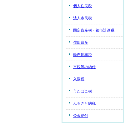
個人住民税
法人市民税
固定資産税・都市計画税
償却資産
軽自動車税
市税等の納付
入湯税
市たばこ税
ふるさと納税
公金納付