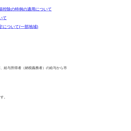
損控除の特例の適用について
いて
について(一部地域)
が、給与所得者（納税義務者）の給与から市
です。