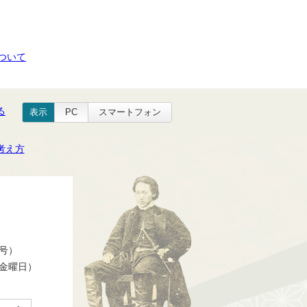
ついて
る
表示
PC
スマートフォン
考え方
番号）
ら金曜日）