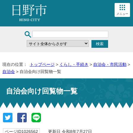
メニュー
現在の位置：
トップページ
>
くらし・手続き
>
自治会・市民活動
>
自治会
> 自治会向け回覧物一覧
自治会向け回覧物一覧
ページID1026562
更新日 令和8年7月27日