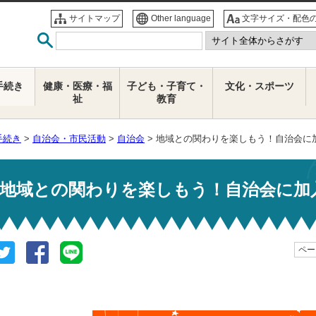
サイトマップ
Other language
文字サイズ・配色
手続き
健康・医療・福
子ども・子育て・
文化・スポーツ
祉
教育
手続き
>
自治会・市民活動
>
自治会
> 地域との関わりを楽しもう！自治会に
地域との関わりを楽しもう！自治会に加
ページ