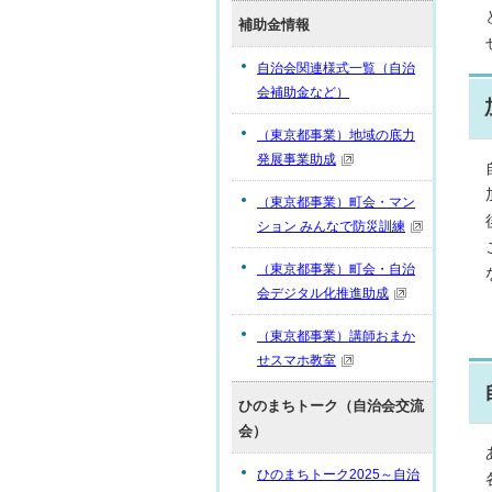
補助金情報
自治会関連様式一覧（自治
会補助金など）
（東京都事業）地域の底力
発展事業助成
（東京都事業）町会・マン
ション みんなで防災訓練
（東京都事業）町会・自治
会デジタル化推進助成
（東京都事業）講師おまか
せスマホ教室
ひのまちトーク（自治会交流
会）
ひのまちトーク2025～自治