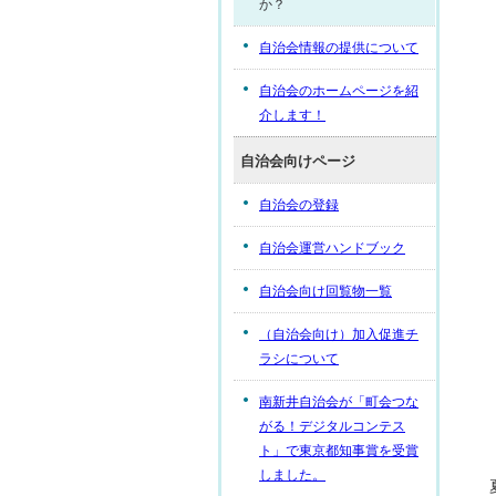
か？
自治会情報の提供について
自治会のホームページを紹
介します！
自治会向けページ
自治会の登録
自治会運営ハンドブック
自治会向け回覧物一覧
（自治会向け）加入促進チ
ラシについて
南新井自治会が「町会つな
がる！デジタルコンテス
ト」で東京都知事賞を受賞
しました。