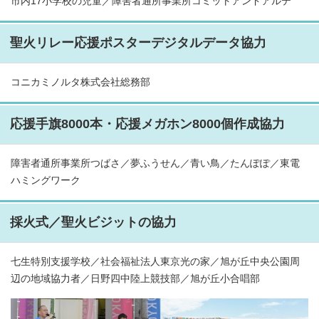
市内17小学校の児童／障害者通所事業所コミットアンドアルテ
聖火リレー応援ポスターデジタルデータ協力
コニカミノルタ株式会社総務部
応援手旗8000本・応援メガホン8000個作成協力
障害者通所事業所つばさ／夢ふうせん／青い鳥／たんぽぽ／東電
ハミングワーク
採火式／聖火ビジットの協力
七生特別支援学校／社会福祉法人東京光の家／旭が丘中央公園周
辺の地域協力者／日野四中陸上競技部／旭が丘小合唱部